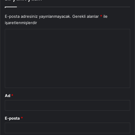
E-posta adresiniz yayınlanmayacak.
Gerekli alanlar
*
ile
işaretlenmişlerdir
Y
o
r
u
m
*
Ad
*
E-posta
*