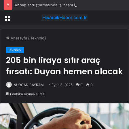
Ahbap soruşturmasında iş insanı Hüseyin Başaran’a tutuklama talebi
Menü
Anasayfa
/
Teknoloji
Teknoloji
205 bin liraya sıfır araç
fırsatı: Duyan hemen alacak
NURCAN BAYRAM
Eylül 3, 2025
0
0
1 dakika okuma süresi