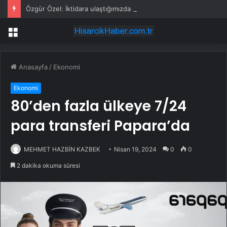
Özgür Özel: İktidara ulaştığımızda Alevilerden rızalık alacağımıza söz veriyorum!
Menü
Anasayfa
/
Ekonomi
Ekonomi
80’den fazla ülkeye 7/24
para transferi Papara’da
MEHMET HAZBİN KAZBEK
Nisan 19, 2024
0
0
2 dakika okuma süresi