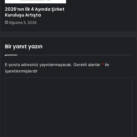
2026’nın İlk 4 Ayında Şirket
Kuruluşu Artışta
Ağustos 5, 2026
Bir yanıt yazın
E-posta adresiniz yayınlanmayacak.
Gerekli alanlar
*
ile
işaretlenmişlerdir
Y
o
r
u
m
*