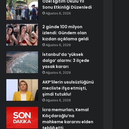
Özel Eğitim Okulu Yıl
Sonu Etkinliği Düzenledi
Ağustos 6, 2026
2 günde 100 milyon
izlendi: Gündem olan
kızdan açıklama geldi
Ağustos 6, 2026
İstanbul’da ‘yüksek
dalga’ alarmı: 3 ilçede
yasak kararı
Ağustos 6, 2026
AKP’lilerin usulsüzlüğünü
mecliste ifşa etmişti,
şimdi tutuklu!
Ağustos 6, 2026
İcra memurları, Kemal
Kılıçdaroğlu’na
mahkeme kararını elden
tebliğ etti