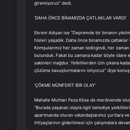
giremiyoruz” dedi.
‘DAHA ÖNCE BİNAMIZDA ÇATLAKLAR VARDI’
Ekrem Adıyan ise “Depremde bir binanın yıkılma
hisleri yaşadık. Daha önce binamızda çatlaklar 
Komşularımız her zaman tedirgindi, her zaman şi
bulunduk. Fakat bu zamana kadar böyle idare et
sakinleri mağdur. Yetkililerden izin çıkana kada
çözüme kavuşturmalarını istiyoruz” diye konuş
‘ÇÖKME MÜNFERİT BİR OLAY’
Mahalle Muhtarı Feza Köse de merdivende oluş
“Burada yaşanan olayla ilgili belediye yetkililer
apartmanda oturan vatandaşlarımız yurtlara ve g
ihtiyaçlarının giderilmesi için çalışmalara dev