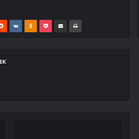
erest
Reddit
VKontakte
Odnoklassniki
Pocket
E-Posta ile paylaş
Yazdır
EK