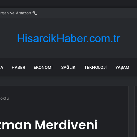
gan ve Amazon finans için kuantum araçları geliştirdi
FA
HABER
EKONOMI
SAĞLIK
TEKNOLOJI
YAŞAM
Çöktü
tman Merdiveni