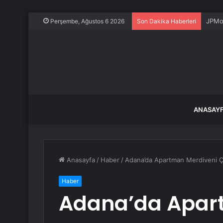
JPMor
Perşembe, Ağustos 6 2026
Son Dakika Haberleri
ANASAY
Anasayfa
/
Haber
/
Adana’da Apartman Merdiveni 
Haber
Adana’da Apar