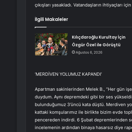
çıkışları yasakladı. Vatandaşların ihtiyaçları iç
İlgili Makaleler
Kılıçdaroğlu Kurultay İçin
Özgür Özel ile Görüştü
Ağustos 6, 2026
‘MERDİVEN YOLUMUZ KAPANDI’
Apartman sakinlerinden Melek B., “Her gün işe 
duydum. Aynı depremdeki gibi bir ses yükseldi.
bulunduğumuz 3’üncü kata düştü. Merdiven yo
kattaki komşularımız ile birlikte bizim evde topl
pencereden indirdi. 6 Şubat depremlerinden s
incelemenin ardından binaya hasarsız diye rapo