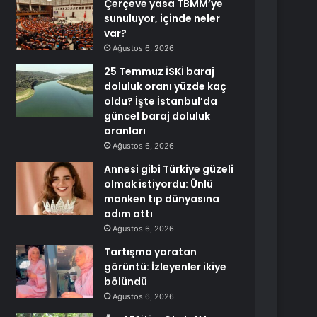
Çerçeve yasa TBMM’ye
sunuluyor, içinde neler
var?
Ağustos 6, 2026
25 Temmuz İSKİ baraj
doluluk oranı yüzde kaç
oldu? İşte İstanbul’da
güncel baraj doluluk
oranları
Ağustos 6, 2026
Annesi gibi Türkiye güzeli
olmak istiyordu: Ünlü
manken tıp dünyasına
adım attı
Ağustos 6, 2026
Tartışma yaratan
görüntü: İzleyenler ikiye
bölündü
Ağustos 6, 2026