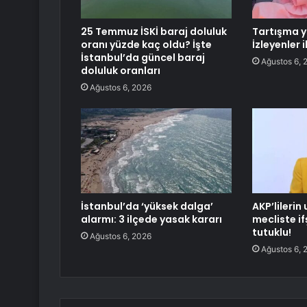
25 Temmuz İSKİ baraj doluluk
Tartışma y
oranı yüzde kaç oldu? İşte
İzleyenler 
İstanbul’da güncel baraj
Ağustos 6, 
doluluk oranları
Ağustos 6, 2026
İstanbul’da ‘yüksek dalga’
AKP’lilerin
alarmı: 3 ilçede yasak kararı
mecliste if
tutuklu!
Ağustos 6, 2026
Ağustos 6, 