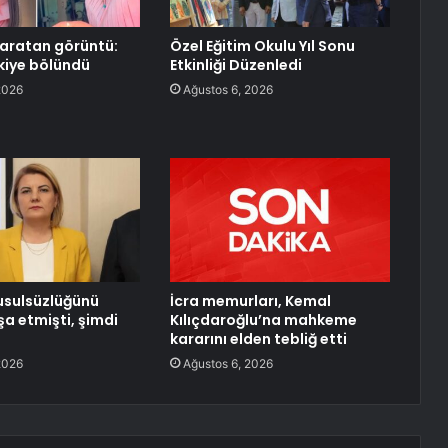
aratan görüntü:
Özel Eğitim Okulu Yıl Sonu
ikiye bölündü
Etkinliği Düzenledi
2026
Ağustos 6, 2026
 usulsüzlüğünü
İcra memurları, Kemal
şa etmişti, şimdi
Kılıçdaroğlu’na mahkeme
kararını elden tebliğ etti
2026
Ağustos 6, 2026