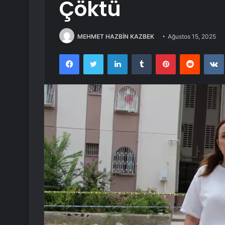
Çöktü
MEHMET HAZBİN KAZBEK
Ağustos 15, 2025
Facebook
Twitter
LinkedIn
Tumblr
Pinterest
Reddit