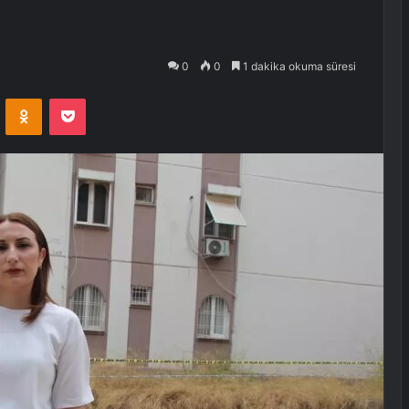
0
0
1 dakika okuma süresi
VKontakte
Odnoklassniki
Pocket