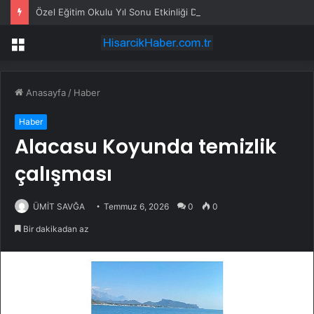
Özel Eğitim Okulu Yıl Sonu Etkinliği Düzenledi
Menü
Anasayfa
/
Haber
Haber
Alacasu Koyunda temizlik
çalışması
ÜMİT SAVĞA
Temmuz 6, 2026
0
0
Bir dakikadan az