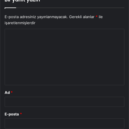
E-posta adresiniz yayınlanmayacak.
Gerekli alanlar
*
ile
işaretlenmişlerdir
Y
o
r
u
m
*
Ad
*
E-posta
*