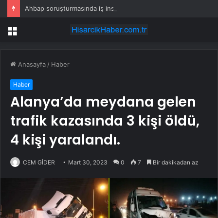
Ahbap soruşturmasında iş insanı Hüseyin Başaran’a tutuklama talebi
Menü
Anasayfa
/
Haber
Haber
Alanya’da meydana gelen
trafik kazasında 3 kişi öldü,
4 kişi yaralandı.
CEM GİDER
Mart 30, 2023
0
7
Bir dakikadan az