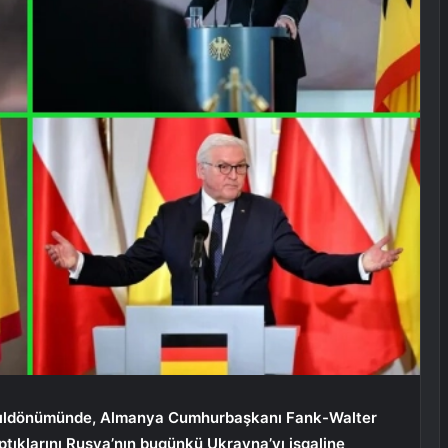
 yıldönümünde, Almanya Cumhurbaşkanı Fank-Walter
tıklarını Rusya’nın bugünkü Ukrayna’yı işgaline