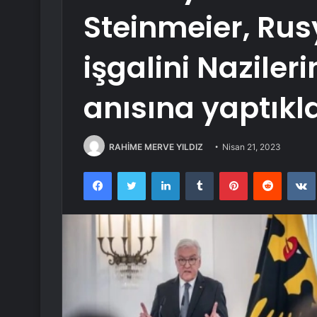
Steinmeier, Rus
işgalini Naziler
anısına yaptıkl
RAHİME MERVE YILDIZ
Nisan 21, 2023
Facebook
Twitter
LinkedIn
Tumblr
Pinterest
Reddit