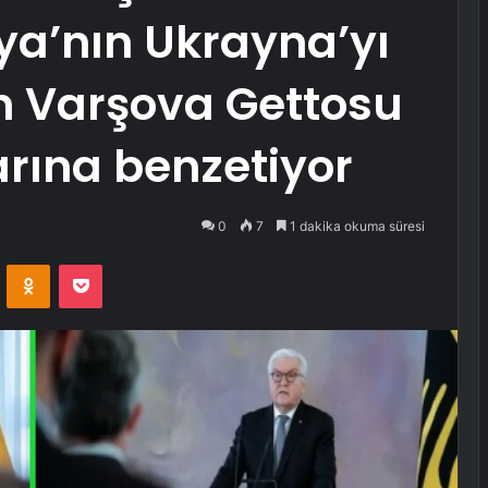
ya’nın Ukrayna’yı
in Varşova Gettosu
arına benzetiyor
0
7
1 dakika okuma süresi
VKontakte
Odnoklassniki
Pocket