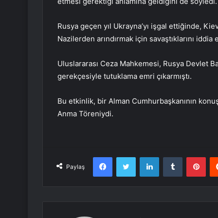
etmesi gerektiği anlamına geldiğini de söyledi.
Rusya geçen yıl Ukrayna’yı işgal ettiğinde, Kie
Nazilerden arındırmak için savaştıklarını iddia e
Uluslararası Ceza Mahkemesi, Rusya Devlet Baş
gerekçesiyle tutuklama emri çıkarmıştı.
Bu etkinlik, bir Alman Cumhurbaşkanının konuş
Anma Töreniydi.
Facebook
Twitter
LinkedIn
Tumblr
Pint
Paylaş