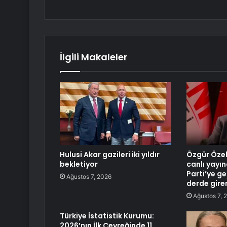
İlgili Makaleler
Hulusi Akar gazileri iki yıldır
Özgür Özel
bekletiyor
canlı yayın
Parti’ye g
Ağustos 7, 2026
derde gire
Ağustos 7, 
Türkiye İstatistik Kurumu:
2026’nın İlk Çeyreğinde 11