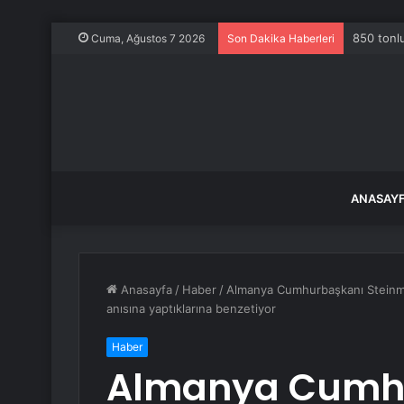
850 tonlu
Cuma, Ağustos 7 2026
Son Dakika Haberleri
ANASAY
Anasayfa
/
Haber
/
Almanya Cumhurbaşkanı Steinmei
anısına yaptıklarına benzetiyor
Haber
Almanya Cumh