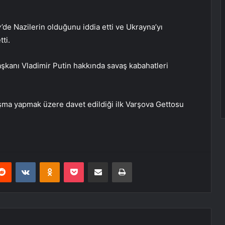
v’de Nazilerin olduğunu iddia etti ve Ukrayna’yı
tti.
kanı Vladimir Putin hakkında savaş kabahatleri
ma yapmak üzere davet edildiği ilk Varşova Gettosu
erest
Reddit
VKontakte
Odnoklassniki
Pocket
E-Posta ile paylaş
Yazdır