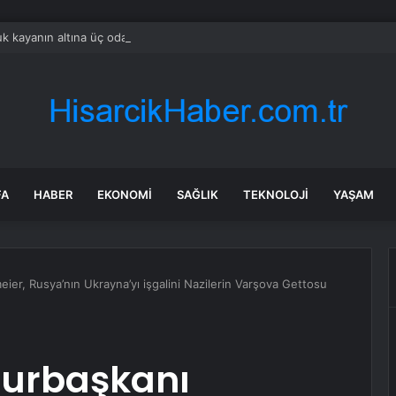
k kayanın altına üç odalı ev inşa etti
FA
HABER
EKONOMI
SAĞLIK
TEKNOLOJI
YAŞAM
er, Rusya’nın Ukrayna’yı işgalini Nazilerin Varşova Gettosu
urbaşkanı