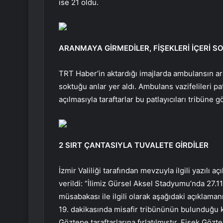
ise 21 oldu.
ARANMAYA GİRMEDİLER, FİŞEKLERİ İÇERİ 
TRT Haber’in aktardığı imajlarda ambulansın ar
soktuğu anlar yer aldı. Ambulans vazifelileri pat
açılmasıyla taraftarlar bu patlayıcıları tribüne g
2 SIRT ÇANTASIYLA TUVALETE GİRDİLER
İzmir Valiliği tarafından mevzuyla ilgili yazılı a
verildi: “İlimiz Gürsel Aksel Stadyumu’nda 27
müsabakası ile ilgili olarak aşağıdaki açıklam
19. dakikasında misafir tribününün bulunduğu kı
Göztepe taraftarlarına fırlatılmıştır. Fişek Göz