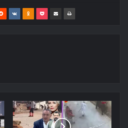
erest
Reddit
VKontakte
Odnoklassniki
Pocket
E-Posta ile paylaş
Yazdır