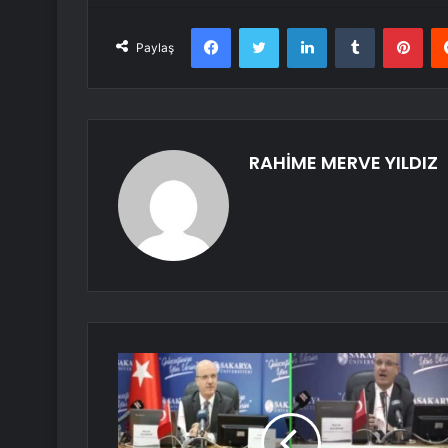
Facebook
Twitter
LinkedIn
Tumblr
Pint
Paylaş
RAHİME MERVE YILDIZ