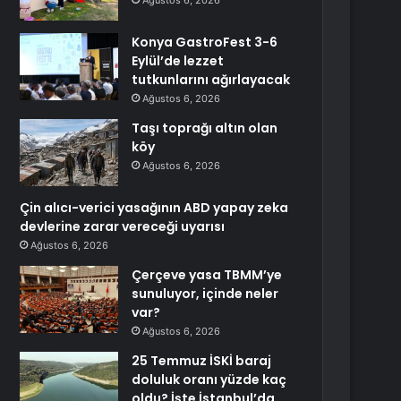
Ağustos 6, 2026
Konya GastroFest 3-6
Eylül’de lezzet
tutkunlarını ağırlayacak
Ağustos 6, 2026
Taşı toprağı altın olan
köy
Ağustos 6, 2026
Çin alıcı-verici yasağının ABD yapay zeka
devlerine zarar vereceği uyarısı
Ağustos 6, 2026
Çerçeve yasa TBMM’ye
sunuluyor, içinde neler
var?
Ağustos 6, 2026
25 Temmuz İSKİ baraj
doluluk oranı yüzde kaç
oldu? İşte İstanbul’da