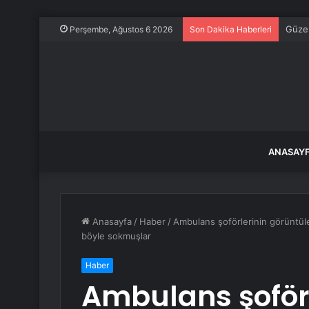
Kavga
Perşembe, Ağustos 6 2026
Son Dakika Haberleri
ANASAY
Anasayfa
/
Haber
/
Ambulans şoförlerinin görüntüler
böyle sokmuşlar
Haber
Ambulans şoförl