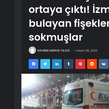
ortaya çıktı! İz
bulayan fişekle
sokmuşlar
RAHİME MERVE YILDIZ
Kasım 28, 2022
Facebook
Twitter
LinkedIn
Tumblr
Pinterest
Reddit