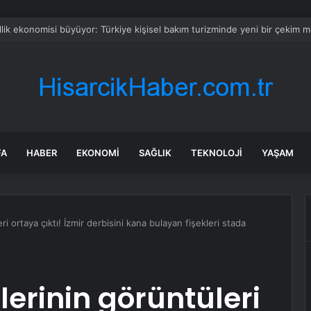
da esnaftan bıçak istedi, alamayınca bakın ne yaptı…
FA
HABER
EKONOMI
SAĞLIK
TEKNOLOJI
YAŞAM
i ortaya çıktı! İzmir derbisini kana bulayan fişekleri stada
erinin görüntüleri