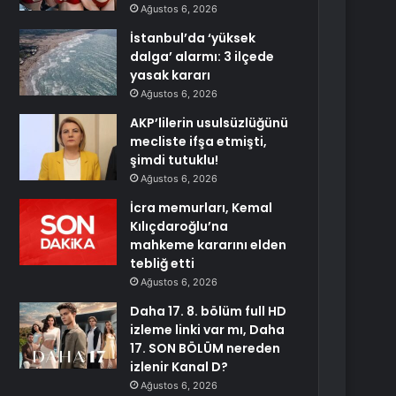
Ağustos 6, 2026
İstanbul’da ‘yüksek
dalga’ alarmı: 3 ilçede
yasak kararı
Ağustos 6, 2026
AKP’lilerin usulsüzlüğünü
mecliste ifşa etmişti,
şimdi tutuklu!
Ağustos 6, 2026
İcra memurları, Kemal
Kılıçdaroğlu’na
mahkeme kararını elden
tebliğ etti
Ağustos 6, 2026
Daha 17. 8. bölüm full HD
izleme linki var mı, Daha
17. SON BÖLÜM nereden
izlenir Kanal D?
Ağustos 6, 2026