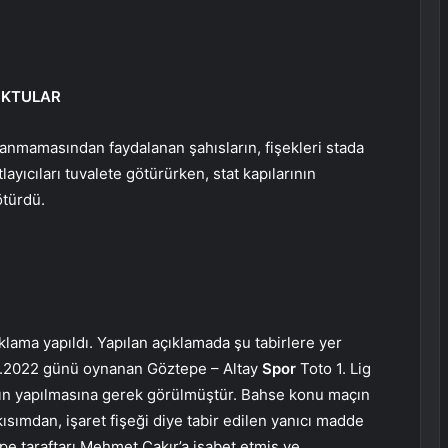
SOKTULAR
anmamasından faydalanan şahısların, fişekleri stada
layıcıları tuvalete götürürken, stat kapılarının
ötürdü.
çıklama yapıldı. Yapılan açıklamada şu tabirlere yer
.11.2022 günü oynanan Göztepe – Altay
Spor
Toto 1. Lig
anın yapılmasına gerek görülmüştür. Bahse konu maçın
sımdan, işaret fişeği diye tabir edilen yanıcı madde
tepe taraftarı Mehmet Çakır’a isabet etmiş ve