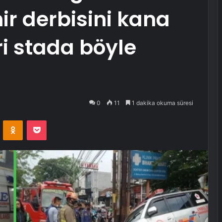
mir derbisini kana
ri stada böyle
0
11
1 dakika okuma süresi
VKontakte
Odnoklassniki
Pocket