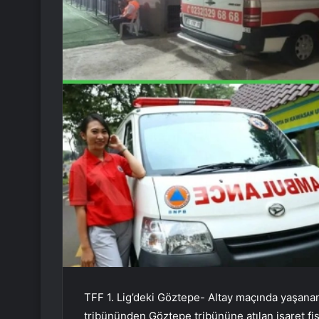
TFF 1. Lig’deki Göztepe- Altay maçında yaşana
tribününden Göztepe tribününe atılan işaret fiş