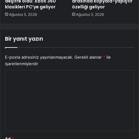
deşifre oldu: Xbox 360
arasında kopyala-yapıştır
klasikleri PC’ye geliyor
özelliği geliyor
Ağustos 5, 2026
Ağustos 5, 2026
Bir yanıt yazın
E-posta adresiniz yayınlanmayacak.
Gerekli alanlar
*
ile
işaretlenmişlerdir
Y
o
r
u
m
*
Ad
*