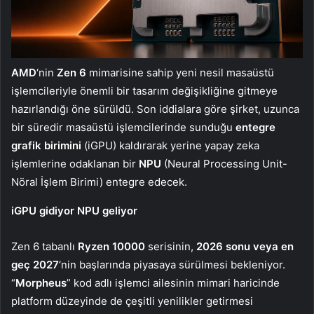
AMD
‘nin
Zen 6
mimarisine sahip yeni nesil masaüstü
işlemcileriyle önemli bir tasarım değişikliğine gitmeye
hazırlandığı öne sürüldü. Son iddialara göre şirket, uzunca
bir süredir masaüstü işlemcilerinde sunduğu
entegre
grafik birimini
(iGPU) kaldırarak yerine yapay zeka
işlemlerine odaklanan bir
NPU
(Neural Processing Unit-
Nöral İşlem Birimi) entegre edecek.
iGPU gidiyor NPU geliyor
Zen 6 tabanlı
Ryzen 10000
serisinin,
2026 sonu veya en
geç 2027
‘nin başlarında piyasaya sürülmesi bekleniyor.
“
Morpheus
” kod adlı işlemci ailesinin mimari haricinde
platform düzeyinde de çeşitli yenilikler getirmesi