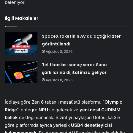
beleniyor.
İlgili Makaleler
SpaceX roketinin Ay’da açtığı krater
görüntülendi
Ağustos 8, 2026
Telif baskısı sonuç verdi: Suno
şarkılarına dijital imza geliyor
Ağustos 8, 2026
İddiaya göre Zen 6 tabanlı masaüstü platformu “
Olympic
Ridge
“, entegre
NPU
ile gelecek ve
yeni nesil CUDIMM
bellek
desteği sunacak. Sızıntıyı paylaşan Gotou_kai3’e
göre platformda ayrıca yerleşik
USB4 denetleyicisi
bulunmayacak
. Bu da mevcut AM5 anakartlarında olduğu