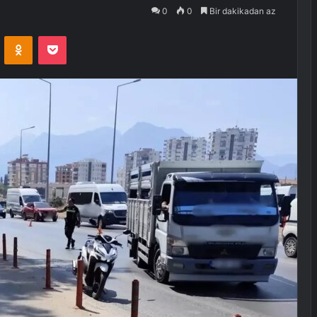
0
0
Bir dakikadan az
VKontakte
Odnoklassniki
Pocket