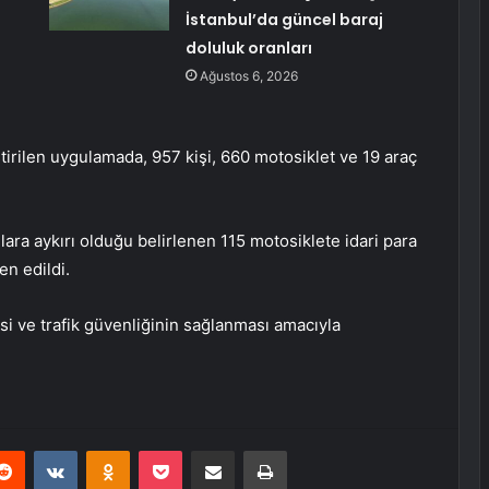
İstanbul’da güncel baraj
doluluk oranları
Ağustos 6, 2026
tirilen uygulamada, 957 kişi, 660 motosiklet ve 19 araç
lara aykırı olduğu belirlenen 115 motosiklete idari para
en edildi.
esi ve trafik güvenliğinin sağlanması amacıyla
erest
Reddit
VKontakte
Odnoklassniki
Pocket
E-Posta ile paylaş
Yazdır