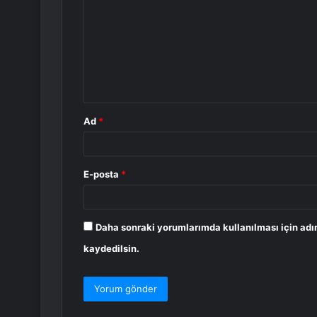
r
u
m
*
Ad
*
E-posta
*
Daha sonraki yorumlarımda kullanılması için adı
kaydedilsin.