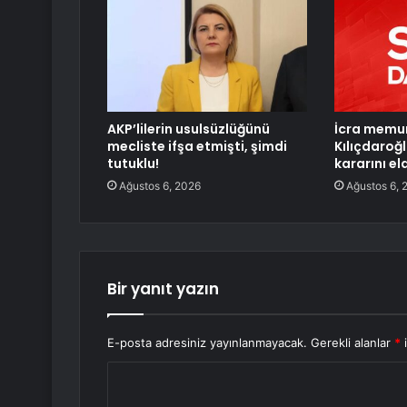
AKP’lilerin usulsüzlüğünü
İcra memur
mecliste ifşa etmişti, şimdi
Kılıçdaro
tutuklu!
kararını el
Ağustos 6, 2026
Ağustos 6, 
Bir yanıt yazın
E-posta adresiniz yayınlanmayacak.
Gerekli alanlar
*
i
Y
o