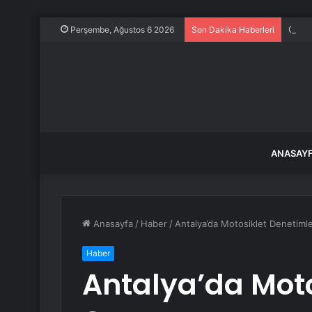
Çerçe
Perşembe, Ağustos 6 2026
Son Dakika Haberleri
ANASAY
Anasayfa
/
Haber
/
Antalya’da Motosiklet Denetimle
Haber
Antalya’da Moto