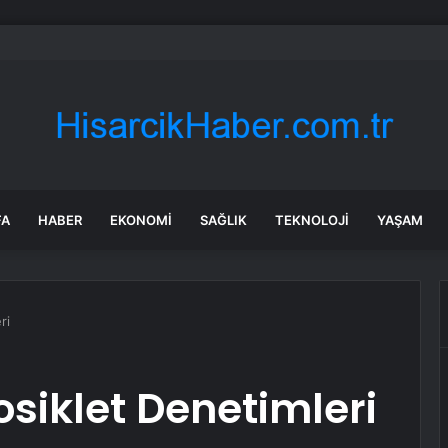
ve yasa TBMM’ye sunuluyor, içinde neler var?
FA
HABER
EKONOMI
SAĞLIK
TEKNOLOJI
YAŞAM
ri
siklet Denetimleri