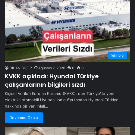
Teknoloji
DİLAN BİÇER
Ağustos 7, 2026
0
0
KVKK açıkladı: Hyundai Türkiye
çalışanlarının bilgileri sızdı
Kişisel Verileri Koruma Kurumu (KVKK), dün Türkiye’de yeni
elektrikli otomobili Hyundai Ioniq 6’yı tanıtan Hyundai Türkiye
hakkında bir veri ihlali…
Devamını Oku »