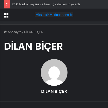
850 tonluk kayanın altına üç odalı ev inşa etti
Menü
Anasayfa
/
DİLAN BİÇER
DİLAN BİÇER
DİLAN BİÇER