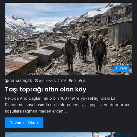
Dünya
DİLAN BİÇER
Ağustos 6, 2026
0
0
Taşı toprağı altın olan köy
Peru’da And Dağları'nın 5 bin 100 metre yüksekliğindeki La
Rinconada kasabasında on binlerce insan, altyapısız ve dondurucu
koşullara rağmen madenlerden…
Devamını Oku »