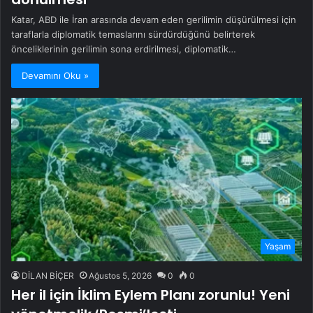
Katar, ABD ile İran arasında devam eden gerilimin düşürülmesi için
taraflarla diplomatik temaslarını sürdürdüğünü belirterek
önceliklerinin gerilimin sona erdirilmesi, diplomatik…
Devamını Oku »
Yaşam
DİLAN BİÇER
Ağustos 5, 2026
0
0
Her il için İklim Eylem Planı zorunlu! Yeni