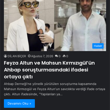
Haber
DİLAN BİÇER
Ağustos 7, 2026
0
0
Feyza Altun ve Mahsun Kırmızıgül’ün
Ahbap soruşturmasındaki ifadesi
ortaya çıktı
Ahbap Derneği'ne yönelik yürütülen soruşturma kapsamında
Mahsun Kırmızıgül ve Feyza Altun'un savcılıkta verdiği ifade ortaya
çıktı. Altun ifadesinde, "Yapılanları ya…
Devamını Oku »