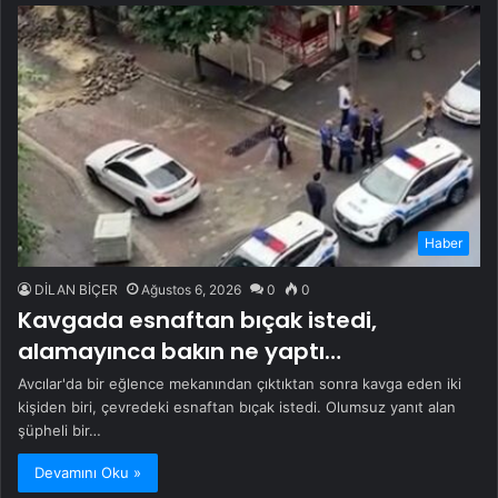
Haber
DİLAN BİÇER
Ağustos 6, 2026
0
0
Kavgada esnaftan bıçak istedi,
alamayınca bakın ne yaptı…
Avcılar'da bir eğlence mekanından çıktıktan sonra kavga eden iki
kişiden biri, çevredeki esnaftan bıçak istedi. Olumsuz yanıt alan
şüpheli bir…
Devamını Oku »