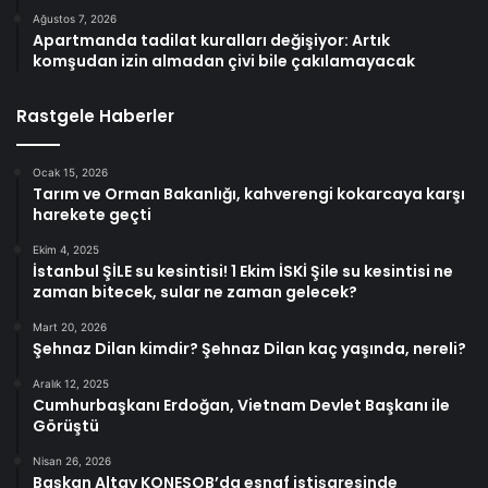
Ağustos 7, 2026
Apartmanda tadilat kuralları değişiyor: Artık
komşudan izin almadan çivi bile çakılamayacak
Rastgele Haberler
Ocak 15, 2026
Tarım ve Orman Bakanlığı, kahverengi kokarcaya karşı
harekete geçti
Ekim 4, 2025
İstanbul ŞİLE su kesintisi! 1 Ekim İSKİ Şile su kesintisi ne
zaman bitecek, sular ne zaman gelecek?
Mart 20, 2026
Şehnaz Dilan kimdir? Şehnaz Dilan kaç yaşında, nereli?
Aralık 12, 2025
Cumhurbaşkanı Erdoğan, Vietnam Devlet Başkanı ile
Görüştü
Nisan 26, 2026
Başkan Altay KONESOB’da esnaf istişaresinde