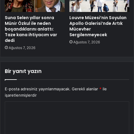
Suna Selen yıllar sonra
Louvre Müzesi’nin Soyulan
Münir Özkul ile neden
Apollo Galerisi’nde Artık
boşandıklarını anlattı:
Mücevher
Taze kana ihtiyacım var
Sergilenmeyecek
dedi
Ağustos 7, 2026
Ağustos 7, 2026
Bir yanıt yazın
E-posta adresiniz yayınlanmayacak.
Gerekli alanlar
*
ile
işaretlenmişlerdir
Y
o
r
u