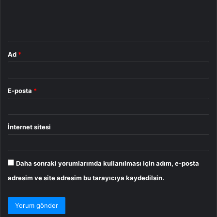
m
*
Ad
*
E-posta
*
İnternet sitesi
Daha sonraki yorumlarımda kullanılması için adım, e-posta
adresim ve site adresim bu tarayıcıya kaydedilsin.