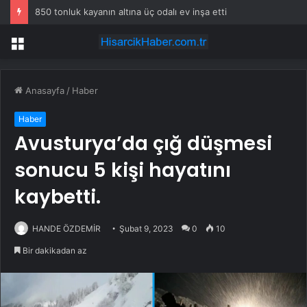
850 tonluk kayanın altına üç odalı ev inşa etti
Menü
Anasayfa
/
Haber
Haber
Avusturya’da çığ düşmesi
sonucu 5 kişi hayatını
kaybetti.
HANDE ÖZDEMİR
Şubat 9, 2023
0
10
Bir dakikadan az