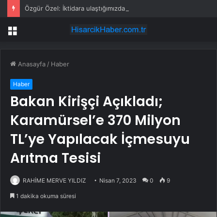
Özgür Özel: İktidara ulaştığımızda Alevilerden rızalık alacağımıza söz veriyorum!
Menü
Anasayfa
/
Haber
Haber
Bakan Kirişçi Açıkladı;
Karamürsel’e 370 Milyon
TL’ye Yapılacak İçmesuyu
Arıtma Tesisi
RAHİME MERVE YILDIZ
Nisan 7, 2023
0
9
1 dakika okuma süresi