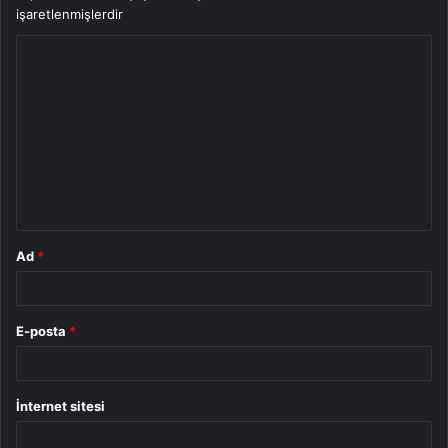
işaretlenmişlerdir
Y
o
r
u
m
*
Ad
*
E-posta
*
İnternet sitesi