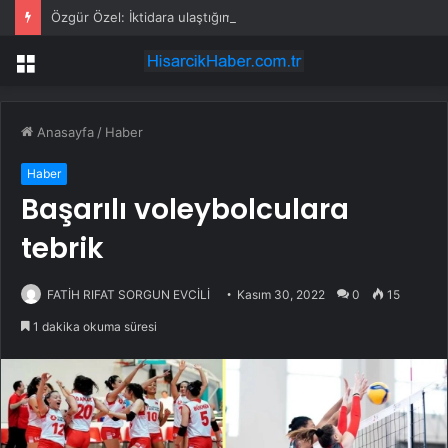
Özgür Özel: İktidara ulaştığımızda Alevilerden rızalık alacağımıza söz veriyorum!
Menü
Anasayfa
/
Haber
Haber
Başarılı voleybolculara
tebrik
FATİH RIFAT SORGUN EVCİLİ
Kasım 30, 2022
0
15
1 dakika okuma süresi