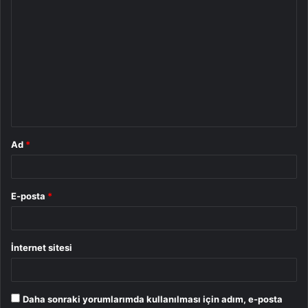
Y
o
r
u
m
*
Ad
*
E-posta
*
İnternet sitesi
Daha sonraki yorumlarımda kullanılması için adım, e-posta