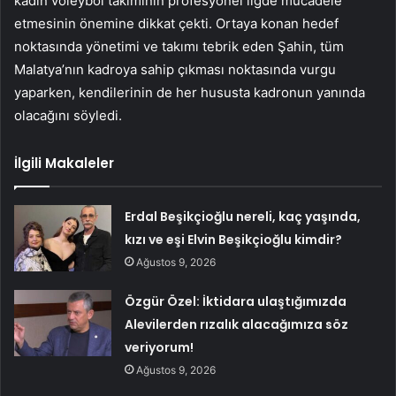
kadın voleybol takımının profesyonel ligde mücadele
etmesinin önemine dikkat çekti. Ortaya konan hedef
noktasında yönetimi ve takımı tebrik eden Şahin, tüm
Malatya’nın kadroya sahip çıkması noktasında vurgu
yaparken, kendilerinin de her hususta kadronun yanında
olacağını söyledi.
İlgili Makaleler
Erdal Beşikçioğlu nereli, kaç yaşında,
kızı ve eşi Elvin Beşikçioğlu kimdir?
Ağustos 9, 2026
Özgür Özel: İktidara ulaştığımızda
Alevilerden rızalık alacağımıza söz
veriyorum!
Ağustos 9, 2026