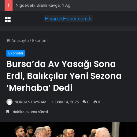
Niğde’deki Silahlı Kavga: 1 Ağır Yaralı
Menü
Anasayfa
/
Ekonomi
Ekonomi
Bursa’da Av Yasağı Sona
Erdi, Balıkçılar Yeni Sezona
‘Merhaba’ Dedi
NURCAN BAYRAM
Ekim 14, 2025
0
0
1 dakika okuma süresi