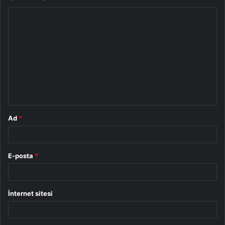
Y
o
r
u
m
*
Ad
*
E-posta
*
İnternet sitesi