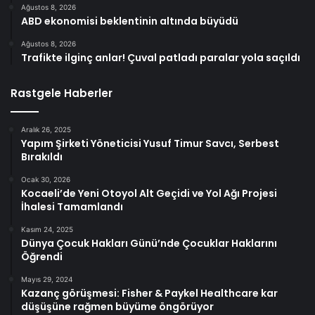
Ağustos 8, 2026
ABD ekonomisi beklentinin altında büyüdü
Ağustos 8, 2026
Trafikte ilginç anlar! Çuval patladı paralar yola saçıldı
Rastgele Haberler
Aralık 26, 2025
Yapım Şirketi Yöneticisi Yusuf Timur Savcı, Serbest
Bırakıldı
Ocak 30, 2026
Kocaeli’de Yeni Otoyol Alt Geçidi ve Yol Ağı Projesi
İhalesi Tamamlandı
Kasım 24, 2025
Dünya Çocuk Hakları Günü’nde Çocuklar Haklarını
Öğrendi
Mayıs 29, 2024
Kazanç görüşmesi: Fisher & Paykel Healthcare kar
düşüşüne rağmen büyüme öngörüyor