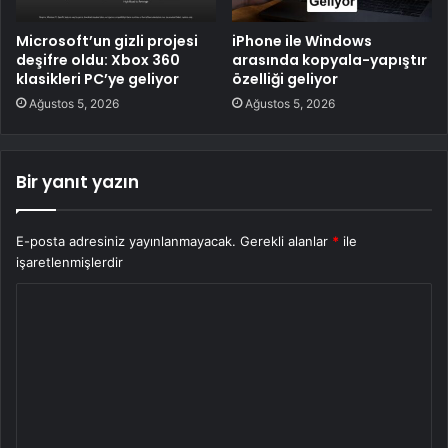
Microsoft’un gizli projesi
iPhone ile Windows
deşifre oldu: Xbox 360
arasında kopyala-yapıştır
klasikleri PC’ye geliyor
özelliği geliyor
Ağustos 5, 2026
Ağustos 5, 2026
Bir yanıt yazın
E-posta adresiniz yayınlanmayacak.
Gerekli alanlar
*
ile
işaretlenmişlerdir
Y
o
r
u
m
*