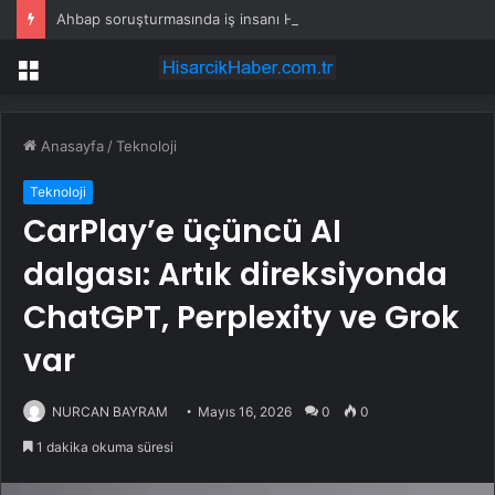
Ahbap soruşturmasında iş insanı Hüseyin Başaran’a tutuklama talebi
Menü
Anasayfa
/
Teknoloji
Teknoloji
CarPlay’e üçüncü AI
dalgası: Artık direksiyonda
ChatGPT, Perplexity ve Grok
var
NURCAN BAYRAM
Mayıs 16, 2026
0
0
1 dakika okuma süresi