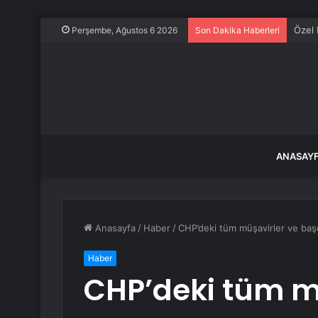
Özel 
Perşembe, Ağustos 6 2026
Son Dakika Haberleri
ANASAY
Anasayfa
/
Haber
/
CHP’deki tüm müşavirler ve başda
Haber
CHP’deki tüm m