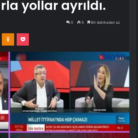
a yollar ayrıldı.
0
5
Bir dakikadan az
VKontakte
Odnoklassniki
Pocket