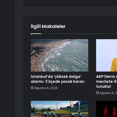
İlgili Makaleler
İstanbul’da ‘yüksek dalga’
AKP’lilerin
alarmı: 3 ilçede yasak kararı
mecliste if
tutuklu!
Ağustos 6, 2026
Ağustos 6, 