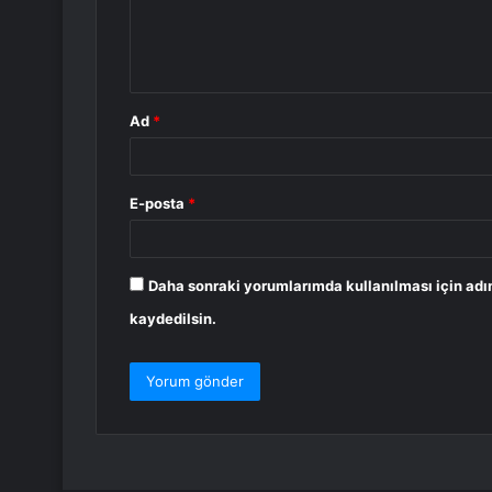
m
*
Ad
*
E-posta
*
Daha sonraki yorumlarımda kullanılması için adı
kaydedilsin.