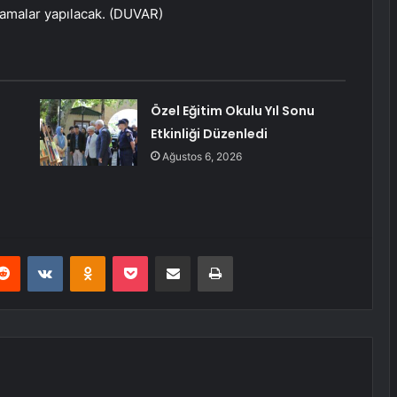
tamalar yapılacak. (DUVAR)
Özel Eğitim Okulu Yıl Sonu
Etkinliği Düzenledi
Ağustos 6, 2026
erest
Reddit
VKontakte
Odnoklassniki
Pocket
E-Posta ile paylaş
Yazdır