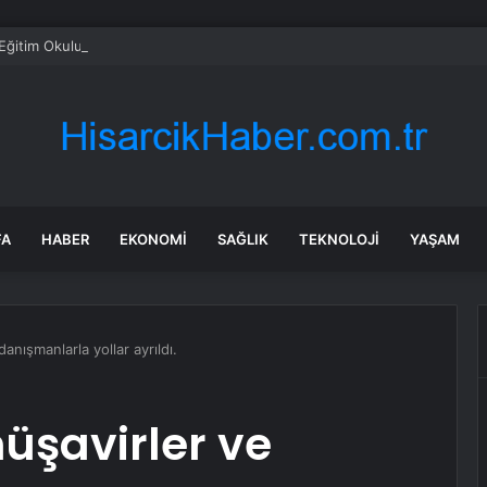
Eğitim Okulu Yıl Sonu Etkinliği Düzenledi
FA
HABER
EKONOMI
SAĞLIK
TEKNOLOJI
YAŞAM
nışmanlarla yollar ayrıldı.
üşavirler ve