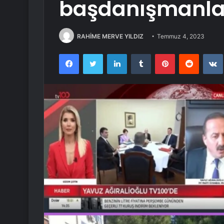
başdanışmanlarl
RAHİME MERVE YILDIZ
Temmuz 4, 2023
Facebook
Twitter
LinkedIn
Tumblr
Pinterest
Reddit