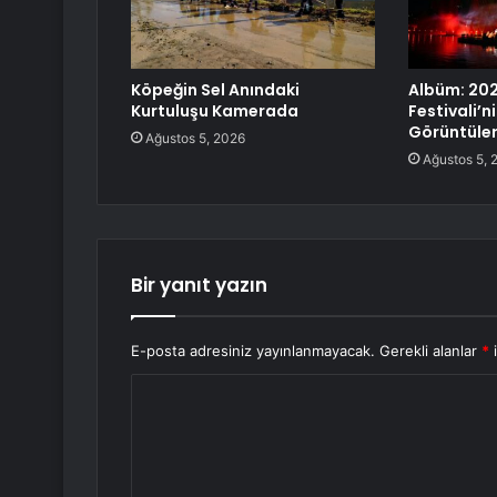
Köpeğin Sel Anındaki
Albüm: 202
Kurtuluşu Kamerada
Festivali’ni
Görüntüle
Ağustos 5, 2026
Ağustos 5, 
Bir yanıt yazın
E-posta adresiniz yayınlanmayacak.
Gerekli alanlar
*
i
Y
o
r
u