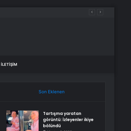
İLETIŞIM
Son Eklenen
Tartışma yaratan
görüntü: İzleyenler ikiye
bölündü