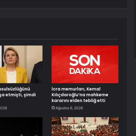
 usulsüzlüğünü
İcra memurları, Kemal
şa etmişti, şimdi
Kılıçdaroğlu’na mahkeme
kararını elden tebliğ etti
2026
Ağustos 6, 2026