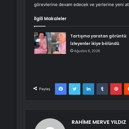
görevlerine devam edecek ve yerlerine yeni a
İlgili Makaleler
Tartışma yaratan görüntü:
İzleyenler ikiye bölündü
Ağustos 6, 2026
Facebook
Twitter
LinkedIn
Tumblr
Pint
Paylaş
RAHİME MERVE YILDIZ