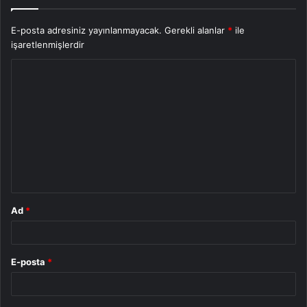
E-posta adresiniz yayınlanmayacak.
Gerekli alanlar
*
ile
işaretlenmişlerdir
Y
o
r
u
m
*
Ad
*
E-posta
*