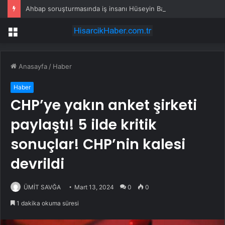
Ahbap soruşturmasında iş insanı Hüseyin Başaran’a tutuklama talebi
Menü
Anasayfa
/
Haber
Haber
CHP’ye yakın anket şirketi
paylaştı! 5 ilde kritik
sonuçlar! CHP’nin kalesi
devrildi
ÜMİT SAVĞA
Mart 13, 2024
0
0
1 dakika okuma süresi