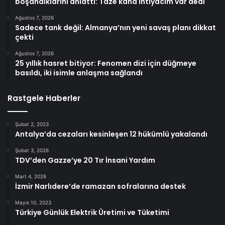
boşandıklarını anlattı: Taze kana ihtiyacım var dedi
Ağustos 7, 2026
Sadece tank değil: Almanya’nın yeni savaş planı dikkat
çekti
Ağustos 7, 2026
25 yıllık hasret bitiyor: Fenomen dizi için düğmeye
basıldı, iki isimle anlaşma sağlandı
Rastgele Haberler
Şubat 2, 2023
Antalya’da cezaları kesinleşen 12 hükümlü yakalandı
Şubat 3, 2026
TDV’den Gazze’ye 20 Tır İnsani Yardım
Mart 4, 2026
İzmir Narlıdere’de ramazan sofralarına destek
Mayıs 10, 2023
Türkiye Günlük Elektrik Üretimi ve Tüketimi