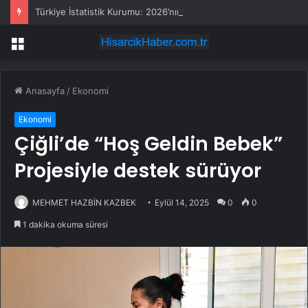
Türkiye İstatistik Kurumu: 2026’nın İlk Çeyreğinde 11 Milyon 520 Bin Kişi Yurt İçinde Seyahate Çıktı
Menü
Anasayfa
/
Ekonomi
Ekonomi
Çiğli’de “Hoş Geldin Bebek”
Projesiyle destek sürüyor
MEHMET HAZBİN KAZBEK
Eylül 14, 2025
0
0
1 dakika okuma süresi