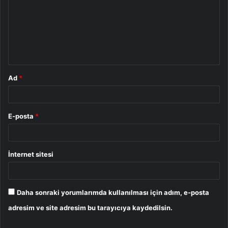
r
u
m
*
Ad
*
E-posta
*
İnternet sitesi
Daha sonraki yorumlarımda kullanılması için adım, e-posta
adresim ve site adresim bu tarayıcıya kaydedilsin.