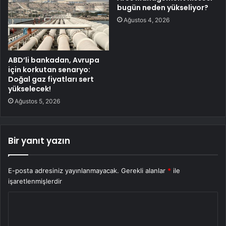
bugün neden yükseliyor?
Ağustos 4, 2026
ABD’li bankadan, Avrupa
için korkutan senaryo:
Doğal gaz fiyatları sert
yükselecek!
Ağustos 5, 2026
Bir yanıt yazın
E-posta adresiniz yayınlanmayacak.
Gerekli alanlar
*
ile
işaretlenmişlerdir
Y
o