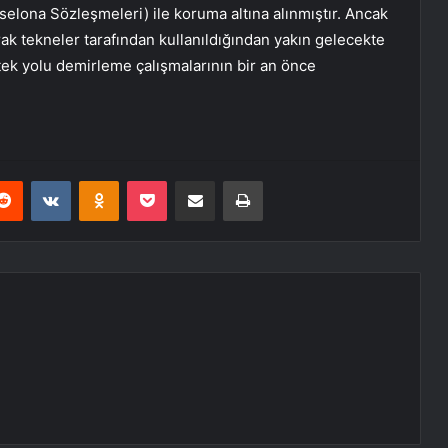
selona Sözleşmeleri) ile koruma altına alınmıştır. Ancak
ak tekneler tarafından kullanıldığından yakın gelecekte
 tek yolu demirleme çalışmalarının bir an önce
erest
Reddit
VKontakte
Odnoklassniki
Pocket
E-Posta ile paylaş
Yazdır