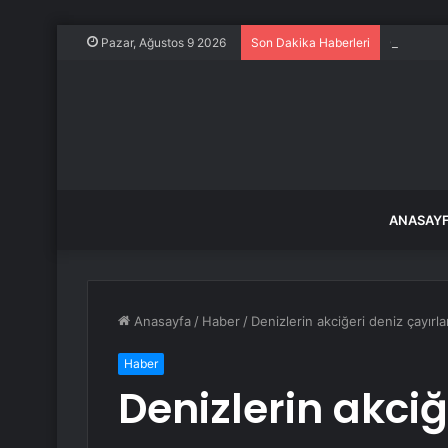
Özgür Öze
Pazar, Ağustos 9 2026
Son Dakika Haberleri
ANASAY
Anasayfa
/
Haber
/
Denizlerin akciğeri deniz çayırl
Haber
Denizlerin akciğ