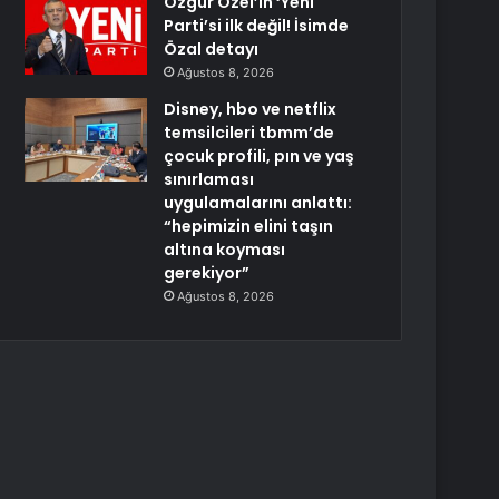
Özgür Özel’in ‘Yeni
Parti’si ilk değil! İsimde
Özal detayı
Ağustos 8, 2026
Disney, hbo ve netflix
temsilcileri tbmm’de
çocuk profili, pın ve yaş
sınırlaması
uygulamalarını anlattı:
“hepimizin elini taşın
altına koyması
gerekiyor”
Ağustos 8, 2026