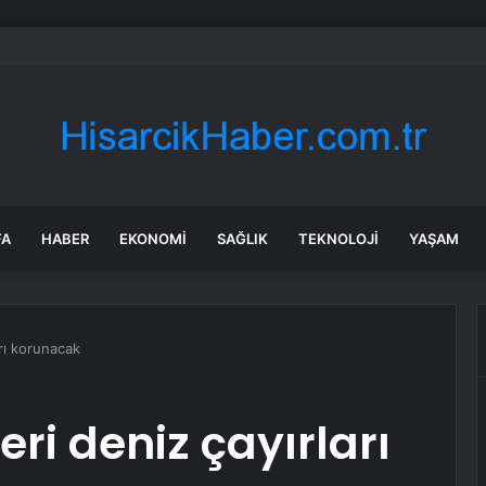
l: İktidara ulaştığımızda Alevilerden rızalık alacağımıza söz veriyorum!
FA
HABER
EKONOMI
SAĞLIK
TEKNOLOJI
YAŞAM
arı korunacak
eri deniz çayırları