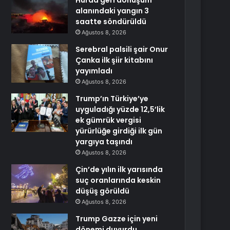
Hurda geri dönüşüm
alanındaki yangın 3
saatte söndürüldü
Ağustos 8, 2026
Serebral palsili şair Onur
Çanka ilk şiir kitabını
yayımladı
Ağustos 8, 2026
Trump’ın Türkiye’ye
uyguladığı yüzde 12,5’lik
ek gümrük vergisi
yürürlüğe girdiği ilk gün
yargıya taşındı
Ağustos 8, 2026
Çin’de yılın ilk yarısında
suç oranlarında keskin
düşüş görüldü
Ağustos 8, 2026
Trump Gazze için yeni
dönemi duyurdu