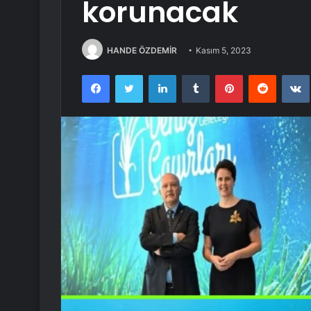
korunacak
HANDE ÖZDEMİR
Kasım 5, 2023
Facebook
Twitter
LinkedIn
Tumblr
Pinterest
Reddit