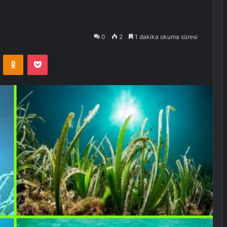
0
2
1 dakika okuma süresi
VKontakte
Odnoklassniki
Pocket