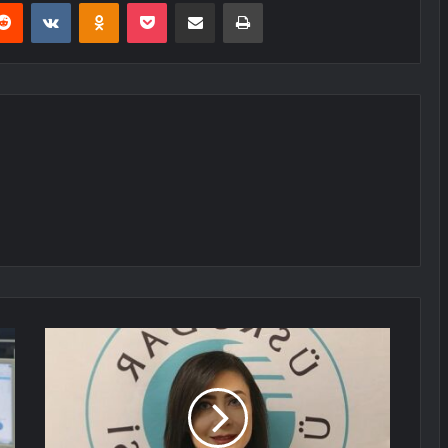
erest
Reddit
VKontakte
Odnoklassniki
Pocket
E-Posta ile paylaş
Yazdır