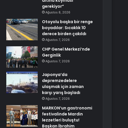
altına koyması
gerekiyor”
Ağustos 8, 2026
Otoyolu başka bir renge
boyadılar: Sıcaklık 10
derece birden çakıldı
Ağustos 7, 2026
CHP Genel Merkezi’nde
Gerginlik
Ağustos 7, 2026
Japonya’da
depremzedelere
ulaşmak için zaman
karşı yarış başladı
Ağustos 7, 2026
MARKON’un gastronomi
festivalinde Mardin
lezzetleri buluştu!
Başkan İbrahim