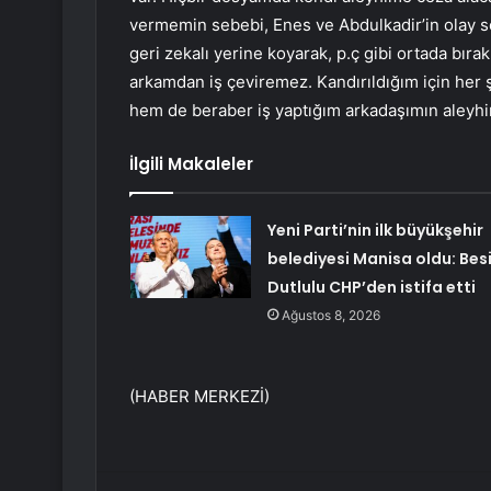
vermemin sebebi, Enes ve Abdulkadir’in olay so
geri zekalı yerine koyarak, p.ç gibi ortada bıra
arkamdan iş çeviremez. Kandırıldığım için her ş
hem de beraber iş yaptığım arkadaşımın aleyhin
İlgili Makaleler
Yeni Parti’nin ilk büyükşehir
belediyesi Manisa oldu: Bes
Dutlulu CHP’den istifa etti
Ağustos 8, 2026
(HABER MERKEZİ)