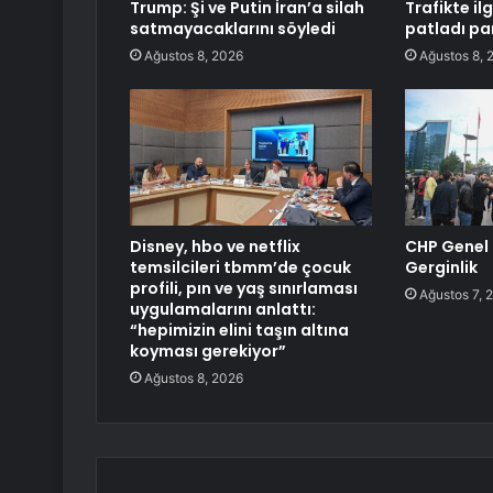
Trump: Şi ve Putin İran’a silah
Trafikte il
satmayacaklarını söyledi
patladı par
Ağustos 8, 2026
Ağustos 8, 
Disney, hbo ve netflix
CHP Genel 
temsilcileri tbmm’de çocuk
Gerginlik
profili, pın ve yaş sınırlaması
Ağustos 7, 
uygulamalarını anlattı:
“hepimizin elini taşın altına
koyması gerekiyor”
Ağustos 8, 2026