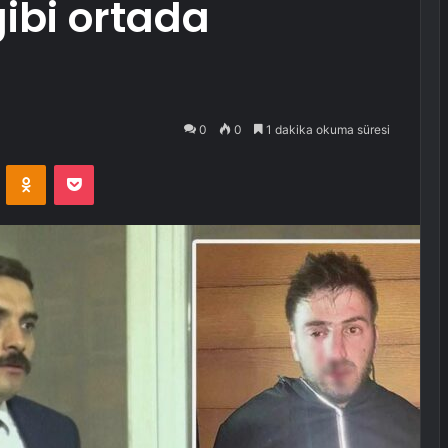
gibi ortada
0
0
1 dakika okuma süresi
VKontakte
Odnoklassniki
Pocket