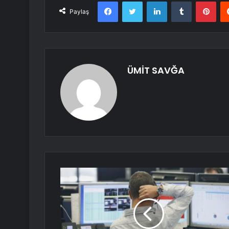
Facebook
Twitter
LinkedIn
Tumblr
Pint
Paylaş
ÜMİT SAVĞA