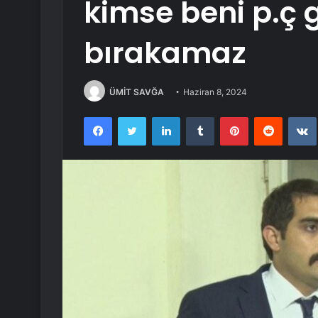
kimse beni p.ç 
bırakamaz
ÜMİT SAVĞA
Haziran 8, 2024
Facebook
Twitter
LinkedIn
Tumblr
Pinterest
Reddit