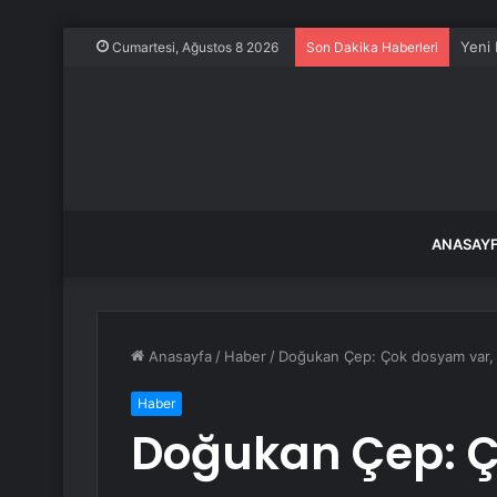
Ahbap
Cumartesi, Ağustos 8 2026
Son Dakika Haberleri
ANASAY
Anasayfa
/
Haber
/
Doğukan Çep: Çok dosyam var, k
Haber
Doğukan Çep: Ç