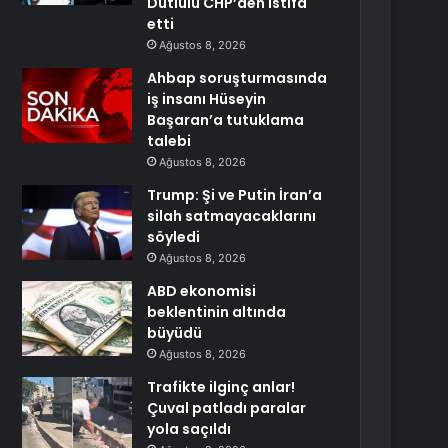
Dutlulu CHP’den istifa
etti
Ağustos 8, 2026
Ahbap soruşturmasında
iş insanı Hüseyin
Başaran’a tutuklama
talebi
Ağustos 8, 2026
Trump: Şi ve Putin İran’a
silah satmayacaklarını
söyledi
Ağustos 8, 2026
ABD ekonomisi
beklentinin altında
büyüdü
Ağustos 8, 2026
Trafikte ilginç anlar!
Çuval patladı paralar
yola saçıldı