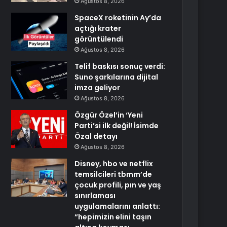
Ağustos 8, 2026
SpaceX roketinin Ay’da
açtığı krater
görüntülendi
Ağustos 8, 2026
Telif baskısı sonuç verdi:
Suno şarkılarına dijital
imza geliyor
Ağustos 8, 2026
Özgür Özel’in ‘Yeni
Parti’si ilk değil! İsimde
Özal detayı
Ağustos 8, 2026
Disney, hbo ve netflix
temsilcileri tbmm’de
çocuk profili, pın ve yaş
sınırlaması
uygulamalarını anlattı:
“hepimizin elini taşın