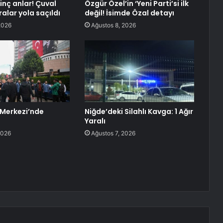
ginç anlar! Çuval
Özgür Özel’in ‘Yeni Parti’si ilk
alar yola saçıldı
değil! İsimde Özal detayı
2026
Ağustos 8, 2026
Merkezi’nde
Niğde’deki Silahlı Kavga: 1 Ağır
Yaralı
2026
Ağustos 7, 2026