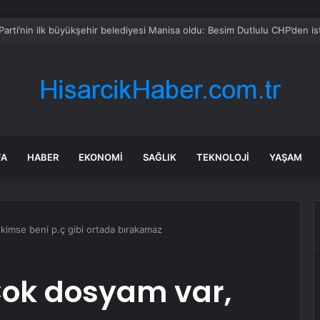
 soruşturmasında iş insanı Hüseyin Başaran’a tutuklama talebi
FA
HABER
EKONOMI
SAĞLIK
TEKNOLOJI
YAŞAM
imse beni p.ç gibi ortada bırakamaz
ok dosyam var,