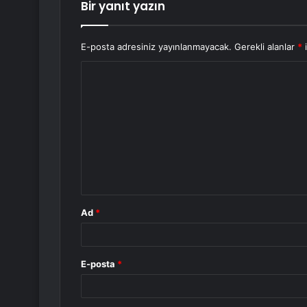
Bir yanıt yazın
E-posta adresiniz yayınlanmayacak.
Gerekli alanlar
*
i
Y
o
r
u
m
*
Ad
*
E-posta
*