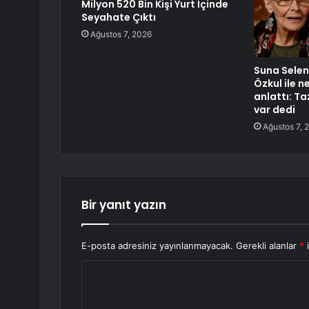
Milyon 520 Bin Kişi Yurt İçinde
Seyahate Çıktı
Ağustos 7, 2026
Suna Selen 
Özkul ile 
anlattı: T
var dedi
Ağustos 7, 
Bir yanıt yazın
E-posta adresiniz yayınlanmayacak.
Gerekli alanlar
*
i
Y
o