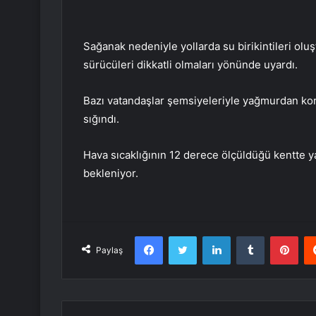
Sağanak nedeniyle yollarda su birikintileri oluş
sürücüleri dikkatli olmaları yönünde uyardı.
Bazı vatandaşlar şemsiyeleriyle yağmurdan korun
sığındı.
Hava sıcaklığının 12 derece ölçüldüğü kentte ya
bekleniyor.
Facebook
Twitter
LinkedIn
Tumblr
Pint
Paylaş