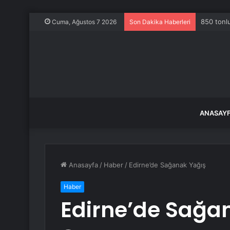
850 tonlu
Cuma, Ağustos 7 2026
Son Dakika Haberleri
ANASAY
Anasayfa
/
Haber
/
Edirne’de Sağanak Yağış
Haber
Edirne’de Sağa