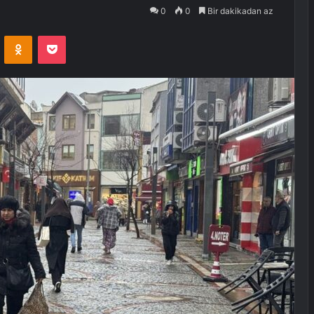
0
0
Bir dakikadan az
VKontakte
Odnoklassniki
Pocket