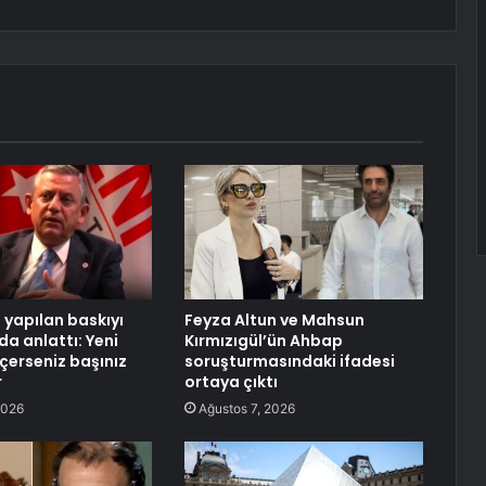
 yapılan baskıyı
Feyza Altun ve Mahsun
da anlattı: Yeni
Kırmızıgül’ün Ahbap
eçerseniz başınız
soruşturmasındaki ifadesi
r
ortaya çıktı
2026
Ağustos 7, 2026