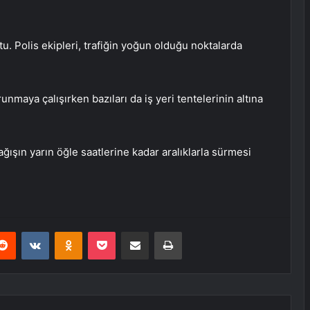
tu. Polis ekipleri, trafiğin yoğun olduğu noktalarda
maya çalışırken bazıları da iş yeri tentelerinin altına
ğışın yarın öğle saatlerine kadar aralıklarla sürmesi
erest
Reddit
VKontakte
Odnoklassniki
Pocket
E-Posta ile paylaş
Yazdır