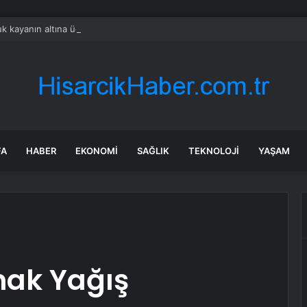
k kayanın altına üç odalı ev inşa etti
FA
HABER
EKONOMI
SAĞLIK
TEKNOLOJI
YAŞAM
nak Yağış