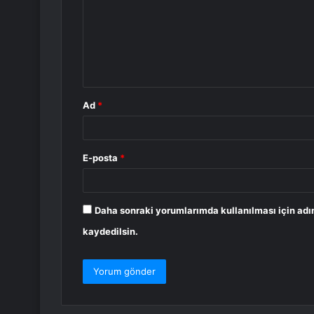
r
u
m
*
Ad
*
E-posta
*
Daha sonraki yorumlarımda kullanılması için adı
kaydedilsin.