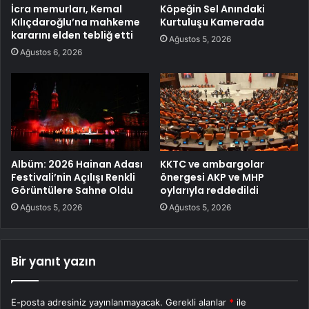
İcra memurları, Kemal
Köpeğin Sel Anındaki
Kılıçdaroğlu’na mahkeme
Kurtuluşu Kamerada
kararını elden tebliğ etti
Ağustos 5, 2026
Ağustos 6, 2026
Albüm: 2026 Hainan Adası
KKTC ve ambargolar
Festivali’nin Açılışı Renkli
önergesi AKP ve MHP
Görüntülere Sahne Oldu
oylarıyla reddedildi
Ağustos 5, 2026
Ağustos 5, 2026
Bir yanıt yazın
E-posta adresiniz yayınlanmayacak.
Gerekli alanlar
*
ile