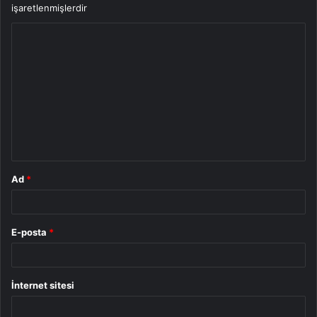
işaretlenmişlerdir
Y
o
r
u
m
*
Ad
*
E-posta
*
İnternet sitesi