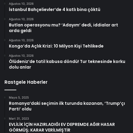
Ağustos 10, 2026
İstanbul Bahçelievler’de 4 katlı bina çöktü
Ağustos 10, 2026
Butlan operasyonu mu? ‘Adayım’ dedi, iddialar art
arda geldi
Ağustos 10, 2026
Kongo’da Açlık Krizi: 10 Milyon Kişi Tehlikede
Ağustos 10, 2026
Ölüdeniz’de tatil kabusa döndü! Tur teknesinde korku
dolu anlar
Rastgele Haberler
Mayıs 5, 2025
Romanya’daki seçimin ilk turunda kazanan, ‘Trump’çı
Parti’ oldu
Mart 31, 2023
EVLİLİK İÇİN HAZIRLADIĞI EV DEPREMDE AĞIR HASAR
GÖRMÜŞ; KARAR VERİLMİŞTİR