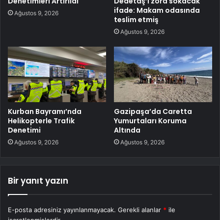
Denetimleri Artırıldı
Dedetaş’ı zora sokacak
ifade: Makam odasında
Ağustos 9, 2026
teslim etmiş
Ağustos 9, 2026
Kurban Bayramı’nda
Gazipaşa’da Caretta
Helikopterle Trafik
Yumurtaları Koruma
Denetimi
Altında
Ağustos 9, 2026
Ağustos 9, 2026
Bir yanıt yazın
E-posta adresiniz yayınlanmayacak.
Gerekli alanlar
*
ile
işaretlenmişlerdir