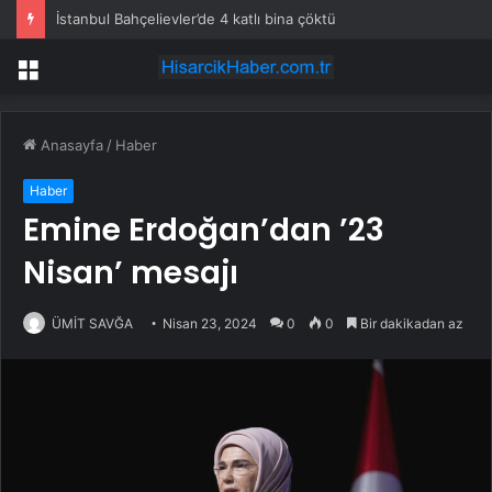
İstanbul Bahçelievler’de 4 katlı bina çöktü
Menü
Anasayfa
/
Haber
Haber
Emine Erdoğan’dan ’23
Nisan’ mesajı
ÜMİT SAVĞA
Nisan 23, 2024
0
0
Bir dakikadan az