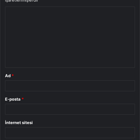
Y
o
r
u
m
*
Ad
*
E-posta
*
İnternet sitesi