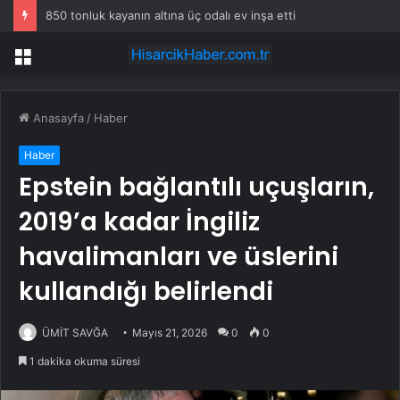
850 tonluk kayanın altına üç odalı ev inşa etti
Menü
Anasayfa
/
Haber
Haber
Epstein bağlantılı uçuşların,
2019’a kadar İngiliz
havalimanları ve üslerini
kullandığı belirlendi
ÜMİT SAVĞA
Mayıs 21, 2026
0
0
1 dakika okuma süresi