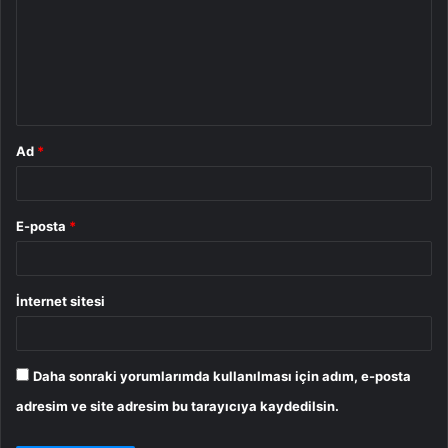
r
u
m
*
Ad
*
E-posta
*
İnternet sitesi
Daha sonraki yorumlarımda kullanılması için adım, e-posta
adresim ve site adresim bu tarayıcıya kaydedilsin.