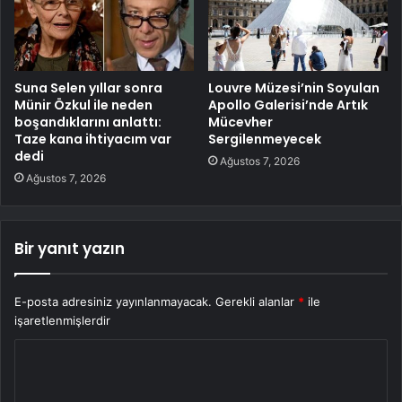
Suna Selen yıllar sonra
Louvre Müzesi’nin Soyulan
Münir Özkul ile neden
Apollo Galerisi’nde Artık
boşandıklarını anlattı:
Mücevher
Taze kana ihtiyacım var
Sergilenmeyecek
dedi
Ağustos 7, 2026
Ağustos 7, 2026
Bir yanıt yazın
E-posta adresiniz yayınlanmayacak.
Gerekli alanlar
*
ile
işaretlenmişlerdir
Y
o