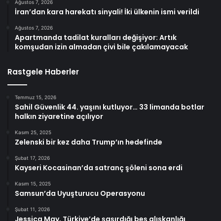
Ağustos 7, 2026
İran’dan kara harekatı sinyali! İki ülkenin ismi verildi
Ağustos 7, 2026
Apartmanda tadilat kuralları değişiyor: Artık
komşudan izin almadan çivi bile çakılamayacak
Rastgele Haberler
Temmuz 15, 2026
Sahil Güvenlik 44. yaşını kutluyor… 33 limanda botlar
halkın ziyaretine açılıyor
Kasım 25, 2025
Zelenski bir kez daha Trump’ın hedefinde
Şubat 17, 2026
Kayseri Kocasinan’da satranç şöleni sona erdi
Kasım 15, 2025
Samsun’da Uyuşturucu Operasyonu
Şubat 11, 2026
Jessica May, Türkiye’de şaşırdığı beş alışkanlığı