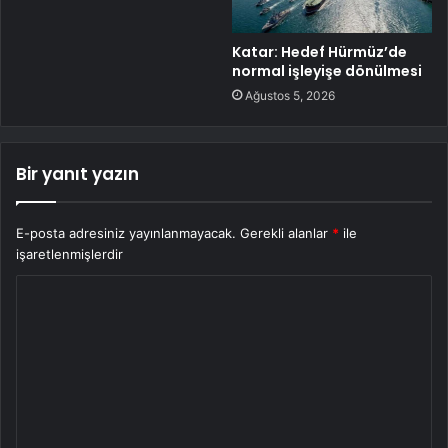
Katar: Hedef Hürmüz’de
normal işleyişe dönülmesi
Ağustos 5, 2026
Bir yanıt yazın
E-posta adresiniz yayınlanmayacak.
Gerekli alanlar
*
ile
işaretlenmişlerdir
Y
o
r
u
m
*