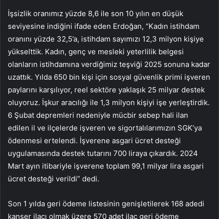
İşsizlik oranımız yüzde 8,6 ile son 10 yılın en düşük
seviyesine indiğini ifade eden Erdoğan, “Kadın istihdam
oranını yüzde 32,5’a, istihdam sayımızı 12,3 milyon kişiye
yükselttik. Kadın, genç ve mesleki yeterlilik belgesi
olanların istihdamına verdiğimiz teşviği 2025 sonuna kadar
uzattık. Yılda 650 bin kişi için sosyal güvenlik primi işveren
paylarını karşılıyor, reel sektöre yaklaşık 25 milyar destek
oluyoruz. İşkur aracılığı ile 1,3 milyon kişiyi işe yerleştirdik.
6 Şubat depremleri nedeniyle mücbir sebep hali ilan
edilen il ve ilçelerde işveren ve sigortalılarımızın SGK’ya
ödenmesi ertelendi. İşverene asgari ücret desteği
uygulamasında destek tutarını 700 liraya çıkardık. 2024
Mart ayın itibariyle işverene toplam 99,1 milyar lira asgari
ücret desteği verildi” dedi.
Son 1 yılda geri ödeme listesinin genişletilerek 168 adedi
kanser ilacı olmak üzere 570 adet ilaç geri ödeme