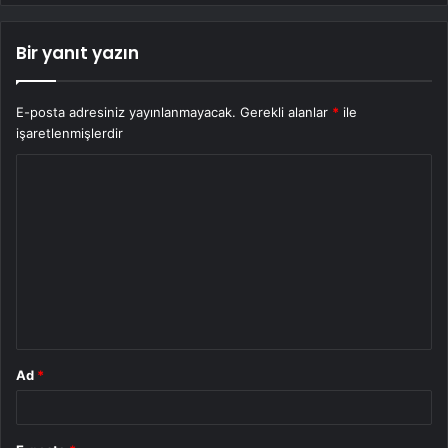
Bir yanıt yazın
E-posta adresiniz yayınlanmayacak.
Gerekli alanlar
*
ile
işaretlenmişlerdir
Y
o
r
u
m
*
Ad
*