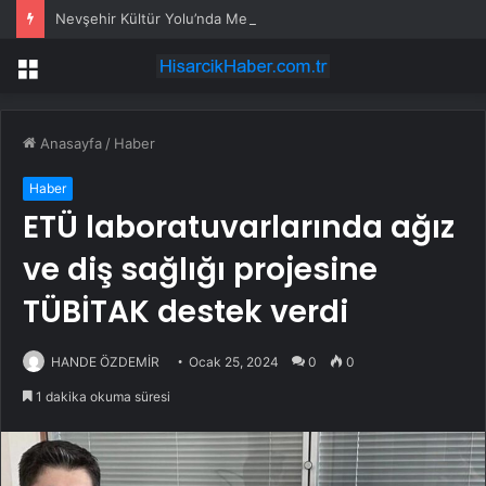
Nevşehir Kültür Yolu’nda Merve Özbey coşkusu
Menü
Anasayfa
/
Haber
Haber
ETÜ laboratuvarlarında ağız
ve diş sağlığı projesine
TÜBİTAK destek verdi
HANDE ÖZDEMİR
Ocak 25, 2024
0
0
1 dakika okuma süresi