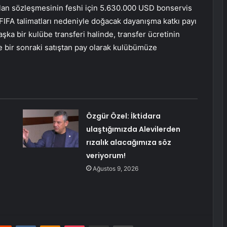
an sözleşmesinin feshi için 5.630.000 USD bonservis
FIFA talimatları nedeniyle doğacak dayanışma katkı payı
şka bir kulübe transferi halinde, transfer ücretinin
 bir sonraki satıştan pay olarak kulübümüze
Özgür Özel: İktidara
ulaştığımızda Alevilerden
rızalık alacağımıza söz
veriyorum!
Ağustos 9, 2026
erest
Reddit
VKontakte
Odnoklassniki
Pocket
E-Posta ile paylaş
Yazdır