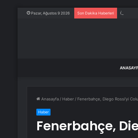
Özgür Öze
Pazar, Ağustos 9 2026
Son Dakika Haberleri
ANASAY
Anasayfa
/
Haber
/
Fenerbahçe, Diego Rossi’yi Col
Haber
Fenerbahçe, Die