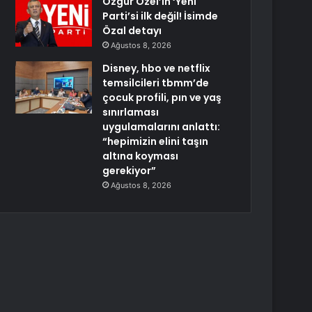
Özgür Özel’in ‘Yeni
Parti’si ilk değil! İsimde
Özal detayı
Ağustos 8, 2026
Disney, hbo ve netflix
temsilcileri tbmm’de
çocuk profili, pın ve yaş
sınırlaması
uygulamalarını anlattı:
“hepimizin elini taşın
altına koyması
gerekiyor”
Ağustos 8, 2026