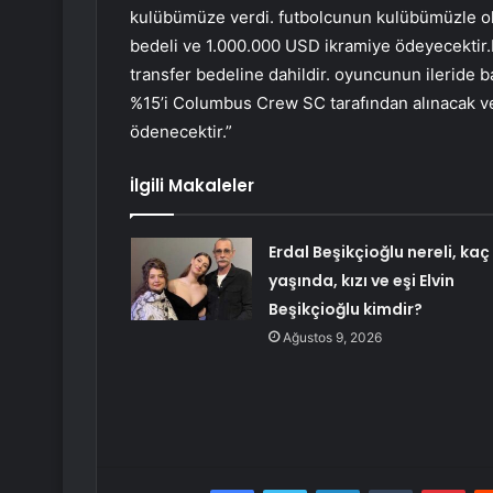
kulübümüze verdi. futbolcunun kulübümüzle ol
bedeli ve 1.000.000 USD ikramiye ödeyecektir.
transfer bedeline dahildir. oyuncunun ileride ba
%15’i Columbus Crew SC tarafından alınacak ve
ödenecektir.”
İlgili Makaleler
Erdal Beşikçioğlu nereli, kaç
yaşında, kızı ve eşi Elvin
Beşikçioğlu kimdir?
Ağustos 9, 2026
Facebook
Twitter
LinkedIn
Tumblr
Pint