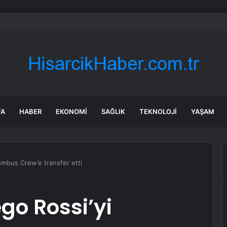
l: İktidara ulaştığımızda Alevilerden rızalık alacağımıza söz veriyorum!
FA
HABER
EKONOMI
SAĞLIK
TEKNOLOJI
YAŞAM
umbus Crew’e transfer etti
go Rossi’yi