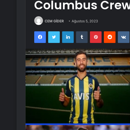
Columbus Crew’e
CEM GİDER
Ağustos 5, 2023
Facebook
Twitter
LinkedIn
Tumblr
Pinterest
Reddit