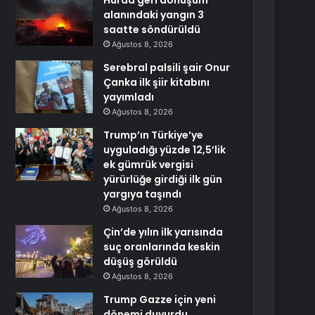
Hurda geri dönüşüm
alanındaki yangın 3
saatte söndürüldü
Ağustos 8, 2026
Serebral palsili şair Onur
Çanka ilk şiir kitabını
yayımladı
Ağustos 8, 2026
Trump’ın Türkiye’ye
uyguladığı yüzde 12,5’lik
ek gümrük vergisi
yürürlüğe girdiği ilk gün
yargıya taşındı
Ağustos 8, 2026
Çin’de yılın ilk yarısında
suç oranlarında keskin
düşüş görüldü
Ağustos 8, 2026
Trump Gazze için yeni
dönemi duyurdu