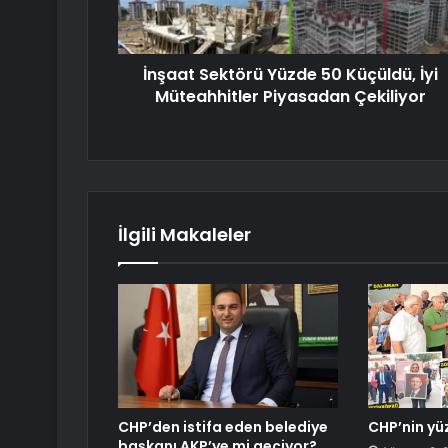
İnşaat Sektörü Yüzde 50 Küçüldü, İyi
Müteahhitler Piyasadan Çekiliyor
İlgili Makaleler
CHP’den istifa eden belediye
CHP’nin yüz
başkanı AKP’ye mi geçiyor?