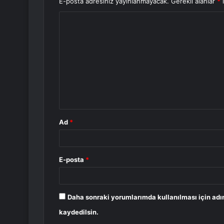
E-posta adresiniz yayınlanmayacak.
Gerekli alanlar
*
i
Y
o
r
u
m
*
Ad
*
E-posta
*
Daha sonraki yorumlarımda kullanılması için adı
kaydedilsin.