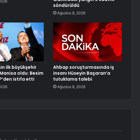
2026
söndürüldü
Ağustos 8, 2026
nin ilk büyükşehir
Ahbap soruşturmasında iş
 Manisa oldu: Besim
insanı Hüseyin Başaran’a
’den istifa etti
tutuklama talebi
2026
Ağustos 8, 2026