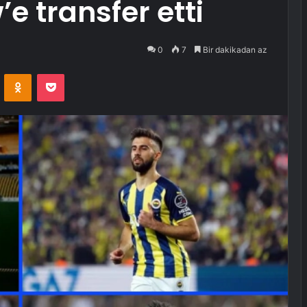
 transfer etti
0
7
Bir dakikadan az
VKontakte
Odnoklassniki
Pocket