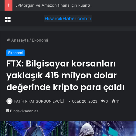
JPMorgan ve Amazon finans için kuantum araçları geliştirdi
Menü
Anasayfa
/
Ekonomi
Ekonomi
FTX: Bilgisayar korsanları
yaklaşık 415 milyon dolar
değerinde kripto para çaldı
FATİH RIFAT SORGUN EVCİLİ
Ocak 20, 2023
0
11
Bir dakikadan az