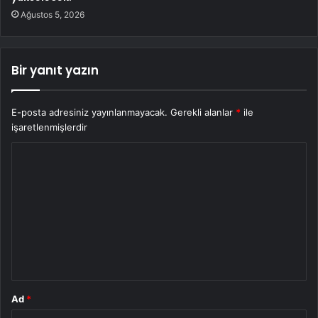
Ağustos 5, 2026
Bir yanıt yazın
E-posta adresiniz yayınlanmayacak.
Gerekli alanlar
*
ile
işaretlenmişlerdir
Y
o
r
u
m
*
Ad
*