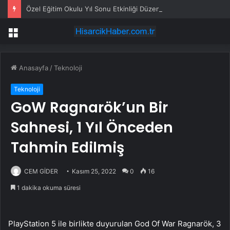
Özel Eğitim Okulu Yıl Sonu Etkinliği Düzenledi
Menü
Anasayfa
/
Teknoloji
Teknoloji
GoW Ragnarök’un Bir
Sahnesi, 1 Yıl Önceden
Tahmin Edilmiş
CEM GİDER
Kasım 25, 2022
0
16
1 dakika okuma süresi
PlayStation 5 ile birlikte duyurulan God Of War Ragnarök, 3