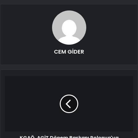
CEM GİDER
KGAÖ, AGİT Dönem Başkanı Polonya'ya