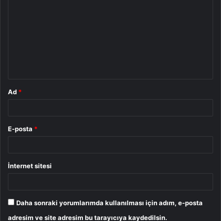
o
r
u
m
*
Ad
*
E-posta
*
İnternet sitesi
Daha sonraki yorumlarımda kullanılması için adım, e-posta
adresim ve site adresim bu tarayıcıya kaydedilsin.