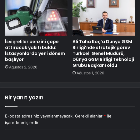
İsviçreliler benzini çöpe
Ali Taha Koç’a Dünya GSM
attıracak yakıtı buldu:
Birliği’nde stratejik görev
İstasyonlarda yeni dönem
Turkcell Genel Müdürü,
başlıyor
Dünya GSM Birliği Teknoloji
Grubu Başkanı oldu
Ağustos 2, 2026
Ağustos 1, 2026
Bir yanıt yazın
E-posta adresiniz yayınlanmayacak.
Gerekli alanlar
*
ile
işaretlenmişlerdir
Y