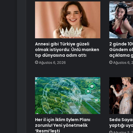
Annesi gibi Türkiye güzeli
2 günde 100
olmak istiyordu: Ünlü manken
Gündem ol
tıp dünyasına adım attı
açıklama g
Ağustos 6, 2026
Ağustos 6, 
Her il için İklim Eylem Planı
Seda Sayan
zorunlu! Yeni yönetmelik
yaptığı uya
‘Resmi’leşti
Ağustos 5, 