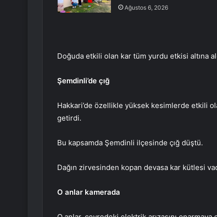
Ağustos 6, 2026
Doğuda etkili olan kar tüm yurdu etkisi altına al
Şemdinli’de çığ
Hakkari’de özellikle yüksek kesimlerde etkili o
getirdi.
Bu kapsamda Şemdinli ilçesinde çığ düştü.
Dağın zirvesinden kopan devasa kar kütlesi vad
O anlar kamerada
O anlar, çevredeki elektrik arızasını onarmaya g