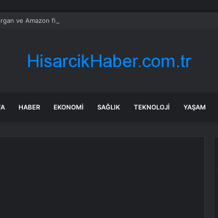
gan ve Amazon finans için kuantum araçları geliştirdi
FA
HABER
EKONOMI
SAĞLIK
TEKNOLOJI
YAŞAM