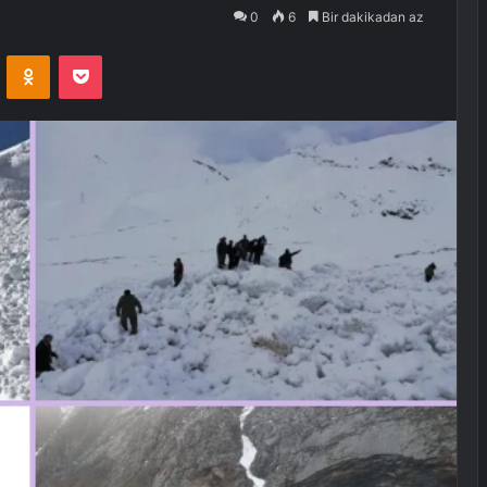
0
6
Bir dakikadan az
VKontakte
Odnoklassniki
Pocket