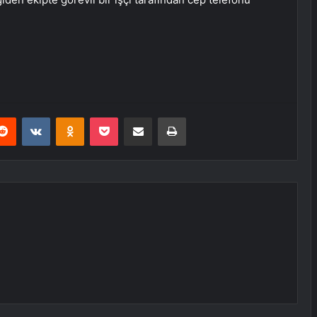
erest
Reddit
VKontakte
Odnoklassniki
Pocket
E-Posta ile paylaş
Yazdır