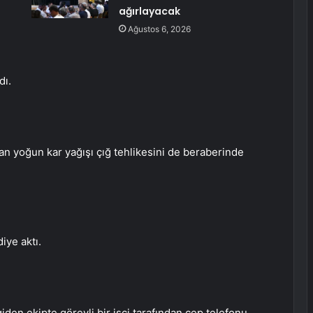
ağırlayacak
Ağustos 6, 2026
dı.
lan yoğun kar yağışı çığ tehlikesini de beraberinde
iye aktı.
iden ekipte görevli bir işçi tarafından cep telefonu