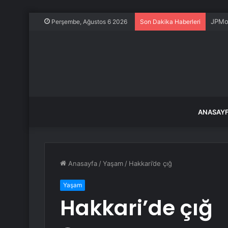
JPMor
Perşembe, Ağustos 6 2026
Son Dakika Haberleri
ANASAY
Anasayfa
/
Yaşam
/
Hakkari’de çığ
Yaşam
Hakkari’de çığ