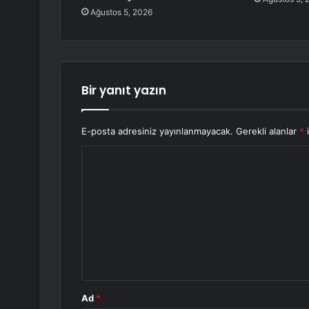
Ağustos 5, 2026
Bir yanıt yazın
E-posta adresiniz yayınlanmayacak.
Gerekli alanlar
*
i
Y
o
r
u
m
*
Ad
*