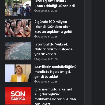
Özel Eğitim Okulu Yıl
Sonu Etkinliği Düzenledi
Ağustos 6, 2026
2 günde 100 milyon
izlendi: Gündem olan
kızdan açıklama geldi
Ağustos 6, 2026
İstanbul’da ‘yüksek
dalga’ alarmı: 3 ilçede
yasak kararı
Ağustos 6, 2026
AKP’lilerin usulsüzlüğünü
mecliste ifşa etmişti,
şimdi tutuklu!
Ağustos 6, 2026
İcra memurları, Kemal
Kılıçdaroğlu’na
mahkeme kararını elden
tebliğ etti