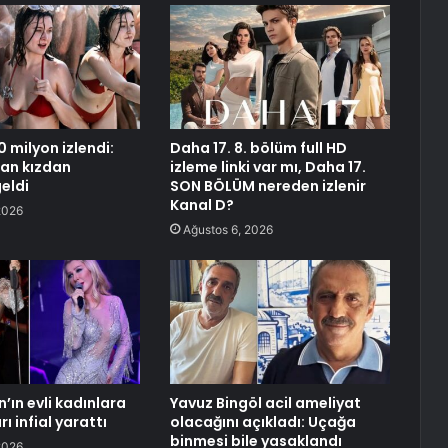
 milyon izlendi:
Daha 17. 8. bölüm full HD
an kızdan
izleme linki var mı, Daha 17.
eldi
SON BÖLÜM nereden izlenir
Kanal D?
2026
Ağustos 6, 2026
’ın evli kadınlara
Yavuz Bingöl acil ameliyat
rı infial yarattı
olacağını açıkladı: Uçağa
binmesi bile yasaklandı
2026