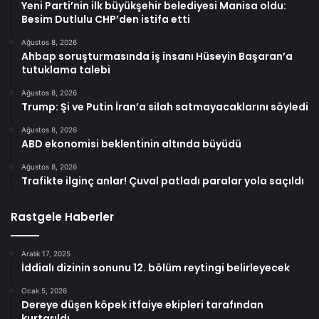
Yeni Parti’nin ilk büyükşehir belediyesi Manisa oldu:
Besim Dutlulu CHP’den istifa etti
Ağustos 8, 2026
Ahbap soruşturmasında iş insanı Hüseyin Başaran’a
tutuklama talebi
Ağustos 8, 2026
Trump: Şi ve Putin İran’a silah satmayacaklarını söyledi
Ağustos 8, 2026
ABD ekonomisi beklentinin altında büyüdü
Ağustos 8, 2026
Trafikte ilginç anlar! Çuval patladı paralar yola saçıldı
Rastgele Haberler
Aralık 17, 2025
İddialı dizinin sonunu 12. bölüm reytingi belirleyecek
Ocak 5, 2026
Dereye düşen köpek itfaiye ekipleri tarafından
kurtarıldı