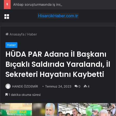
Ahbap soruşturmasında iş insanı Hüseyin Başaran’a tutuklama talebi
Menü
Anasayfa
/
Haber
Haber
HÜDA PAR Adana İl Başkanı
Bıçaklı Saldırıda Yaralandı, İl
Sekreteri Hayatını Kaybetti
HANDE ÖZDEMİR
Temmuz 24, 2023
0
4
1 dakika okuma süresi