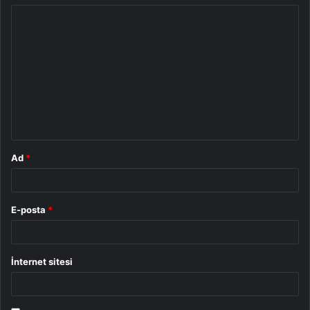
Y
o
r
u
m
*
Ad
*
E-posta
*
İnternet sitesi