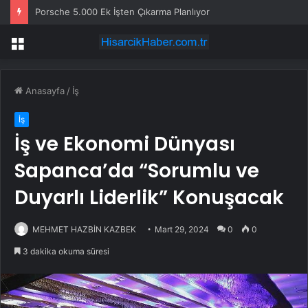
Porsche 5.000 Ek İşten Çıkarma Planlıyor
Menü
Anasayfa
/
İş
İş
İş ve Ekonomi Dünyası
Sapanca’da “Sorumlu ve
Duyarlı Liderlik” Konuşacak
MEHMET HAZBİN KAZBEK
Mart 29, 2024
0
0
3 dakika okuma süresi