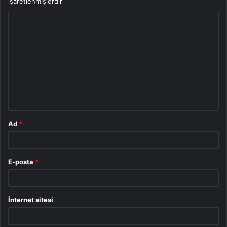
işaretlenmişlerdir
Y
o
r
u
m
*
Ad
*
E-posta
*
İnternet sitesi