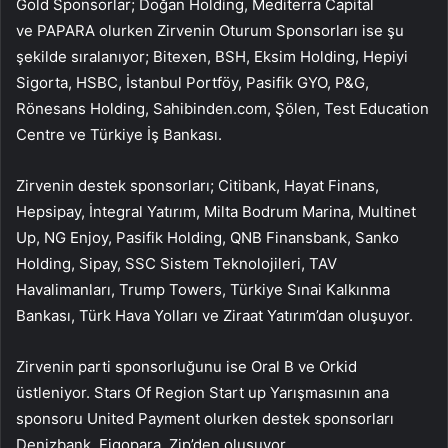
Gold Sponsorlar;
Doğan Holding,
Mediterra Capital
ve
PAPARA
olurken
Zirvenin Oturum Sponsorları ise şu
şekilde sıralanıyor; Bitexen, BSH, Eksim Holding, Hepiyi
Sigorta, HSBC, İstanbul Portföy, Pasifik GYO, P&G,
Rönesans Holding, Sahibinden.com, Şölen, Test Education
Centre ve Türkiye İş Bankası.
Zirvenin destek sponsorları; Citibank, Hayat Finans,
Hepsipay, İntegral Yatırım, Milta Bodrum Marina, Multinet
Up, NG Enjoy, Pasifik Holding, QNB Finansbank, Sanko
Holding, Sipay, SSC Sistem Teknolojileri, TAV
Havalimanları, Trump Towers, Türkiye Sınai Kalkınma
Bankası, Türk Hava Yolları ve Ziraat Yatırım’dan oluşuyor.
Zirvenin parti sponsorluğunu ise Oral B ve Orkid
üstleniyor. Stars Of Region Start up Yarışmasının ana
sponsoru United Payment olurken destek sponsorları
Denizbank, Figopara, Zip’den oluşuyor.