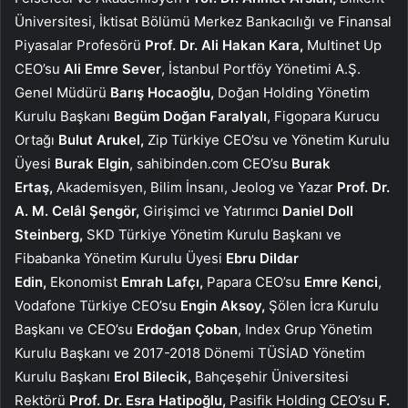
Üniversitesi, İktisat Bölümü Merkez Bankacılığı ve Finansal
Piyasalar Profesörü
Prof. Dr. Ali Hakan Kara,
Multinet Up
CEO’su
Ali Emre Sever
,
İstanbul Portföy Yönetimi A.Ş.
Genel Müdürü
Barış Hocaoğlu,
Doğan Holding Yönetim
Kurulu Başkanı
Begüm Doğan Faralyalı
, Figopara Kurucu
Ortağı
Bulut Arukel,
Zip Türkiye CEO’su ve Yönetim Kurulu
Üyesi
Burak Elgin
, sahibinden.com CEO’su
Burak
Ertaş,
Akademisyen, Bilim İnsanı, Jeolog ve Yazar
Prof. Dr.
A. M. Celâl Şengör,
Girişimci ve Yatırımcı
Daniel Doll
Steinberg,
SKD Türkiye Yönetim Kurulu Başkanı ve
Fibabanka Yönetim Kurulu Üyesi
Ebru Dildar
Edin,
Ekonomist
Emrah Lafc
ı,
Papara CEO’su
Emre Kenci
,
Vodafone Türkiye CEO’su
Engin Aksoy,
Şölen İcra Kurulu
Başkanı ve CEO’su
Erdoğan Çoban
, Index Grup Yönetim
Kurulu Başkanı ve
2017-2018
Dönemi TÜSİAD Yönetim
Kurulu Başkanı
Erol Bilecik,
Bahçeşehir Üniversitesi
Rektörü
Prof. Dr. Esra Hatipoğlu,
Pasifik Holding CEO’su
F.