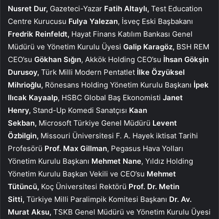
Nusret Dur,
Gazeteci-Yazar
Fatih Altaylı,
Test Education
Centre Kurucusu
Fulya Yalezan
, İsveç Eski Başbakanı
Fredrik Reinfeldt,
Hayat Finans Katılım Bankası Genel
Müdürü ve Yönetim Kurulu Üyesi
Galip Karagöz,
BSH REM
CEO’su
Gökhan Sığın
, Akkök Holding CEO’su
İhsan Gökşin
Durusoy,
Türk Milli Modern Pentatlet
İlke Özyüksel
Mihrioğlu,
Rönesans Holding Yönetim Kurulu Başkanı
İpek
Ilıcak Kayaalp
, HSBC Global Baş Ekonomisti
Janet
Henry,
Stand-Up Komedi Sanatçısı
Kaan
Sekban,
Microsoft Türkiye Genel Müdürü
Levent
Özbilgin,
Missouri Üniversitesi F. A. Hayek iktisat Tarihi
Profesörü
Prof.
Max Gillman
, Pegasus Hava Yolları
Yönetim Kurulu Başkanı
Mehmet Nane
, Yıldız Holding
Yönetim Kurulu Başkan Vekili ve CEO’su
Mehmet
Tütüncü,
Koç Üniversitesi Rektörü
Prof. Dr. Metin
Sitti,
Türkiye Milli Paralimpik Komitesi Başkanı
Dr. Av.
Murat Aksu,
TSKB Genel Müdürü ve Yönetim Kurulu Üyesi