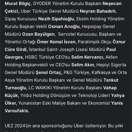
Murat Bilgiç
, GYODER Yönetim Kurulu Başkanı
Neşecan
Çekici,
Uber Türkiye Genel Müdürü
Neyran Bahadırlı
,
Sipay Kurucusu
Nezih Sipahioğlu
, Eksim Holding Yönetim
Kurulu Başkan Vekili
Osman Arıoğlu,
Hepsipay Genel
Müdürü
Ozan Bayülgen
,
Servotel Kurucusu, Başkanı ve
Yönetici Ortağı
Ömer Kemal İsvan,
Paralimpik Okçu
Öznur
Cüre Girdi,
İstanbul Saint-Joseph Lisesi Müdürü
Paul
Georges,
HSBC Türkiye CEO’su
Selim Kervancı,
Akfen
Holding Başkanvekili ve CEO’su
Selim Akın,
Hepiyi Sigorta
Genel Müdürü
Şenol Ortaç,
P&G Türkiye, Kafkasya ve Orta
Asya Yönetim Kurulu Başkanı ve Genel Müdürü
Tankut
Turnaoğlu,
LC WAIKIKI Yönetim Kurulu Başkanı
Vahap
Küçük,
Yıldız Holding Dönüşüm ve Teknoloji Lideri
Yahya
Ülker,
Yunanistan Eski Maliye Bakanı ve Ekonomist
Yanis
Varoufakis.
UEZ 2024’ün ana sponsorluğunu Uber üstleniyor. Bu yılki