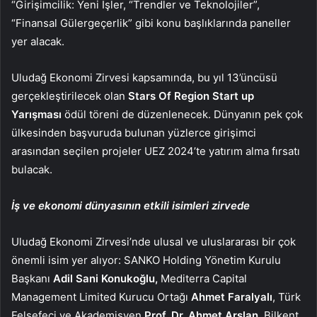
“Girişimcilik: Yeni İşler, “Trendler ve Teknolojiler”,
“Finansal Gülergeçerlik” gibi konu başlıklarında paneller
yer alacak.
Uludağ Ekonomi Zirvesi kapsamında, bu yıl 13’üncüsü
gerçekleştirilecek olan
Stars Of Region Start up
Yarışması
ödül töreni de düzenlenecek. Dünyanın pek çok
ülkesinden başvuruda bulunan yüzlerce girişimci
arasından seçilen projeler UEZ 2024’te yatırım alma fırsatı
bulacak.
İş ve ekonomi dünyasının etkili isimleri zirvede
Uludağ Ekonomi Zirvesi’nde ulusal ve uluslararası bir çok
önemli isim yer alıyor: SANKO Holding Yönetim Kurulu
Başkanı
Adil Sani Konukoğlu,
Mediterra Capital
Management Limited Kurucu Ortağı
Ahmet Faralyalı
, Türk
Felsefeci ve Akademisyen
Prof. Dr.
Ahmet Arslan,
Bilkent