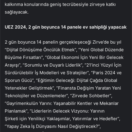
kalkınma konularında geniş tecrübesiyle zirveye katkı
sağlayacak.
UEZ 2024, 2 gün boyunca 14 panele ev sahipliği yapacak
2 gün boyunca 14 panelin gerçekleşeceği Zirve’de bu yıl
“Dijital Dönüşüme Öncülük Etmek”, “Yeni Global Düzende
Büyüme Fırsatları”, “Global Ekonomi İçin Yeni Bir Gelecek
Arayışı”, “Sorumlu ve Duyarlı Liderlik”, “21’inci Yüzyıl İçin
Sürdürülebilir İş Modelleri ve Stratejiler”, “Paris 2024
v
e
Sporun Gücü”, “Eğitimin Geleceği: Dijital Çağda Global
Yetenekler Geliştirmek”, “Finansta Değişim Yaratan Yeni
Teknolojiler ve Düzenlemeler”, “Zirvede Sohbetler”,
“Gayrimenkulün Yarını: Yaşanabilir Kentler ve Mekanlar
Planlamak”, “Liderlerin Gelecek Vizyonu: Yarının
Şirketi
i
çin Yenilikçi Yaklaşımlar, Yatırımlar
v
e Hedefler”,
“Yapay Zeka İş Dünyasını Nasıl Değiştirecek?”,