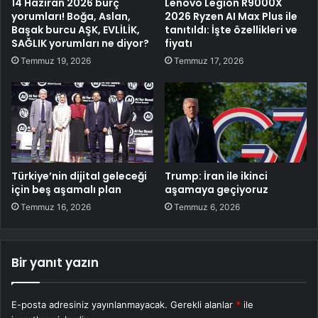
14 Haziran 2026 burç
Lenovo Legion R9000X
yorumları! Boğa, Aslan,
2026 Ryzen AI Max Plus ile
Başak burcu AŞK, EVLİLİK,
tanıtıldı: İşte özellikleri ve
SAĞLIK yorumları ne diyor?
fiyatı
Temmuz 19, 2026
Temmuz 17, 2026
Türkiye’nin dijital geleceği
Trump: İran ile ikinci
için beş aşamalı plan
aşamaya geçiyoruz
Temmuz 16, 2026
Temmuz 6, 2026
Bir yanıt yazın
E-posta adresiniz yayınlanmayacak.
Gerekli alanlar
*
ile