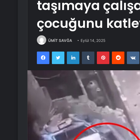
taşımaya çalışa
çocuğunu katlet
ÜMİT SAVĞA
Eylül 14, 2025
Facebook
Twitter
LinkedIn
Tumblr
Pinterest
Reddit