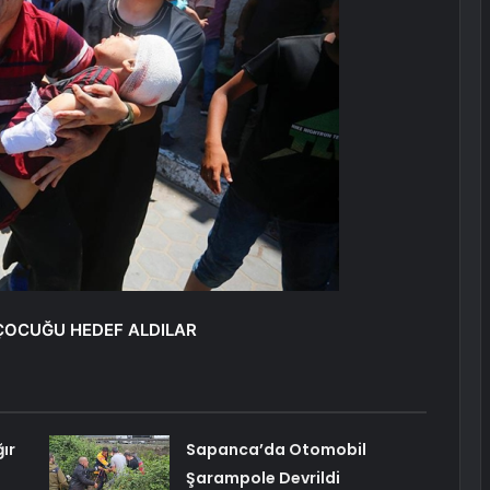
ÇOCUĞU HEDEF ALDILAR
ır
Sapanca’da Otomobil
Şarampole Devrildi