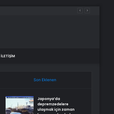
er’den anlamlı mesaj
İLETIŞIM
Son Eklenen
Japonya’da
depremzedelere
ulaşmak için zaman