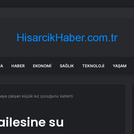
n gastronomi festivalinde Mardin lezzetleri buluştu! Başkan İbrahim Bit
FA
HABER
EKONOMI
SAĞLIK
TEKNOLOJI
YAŞAM
ımaya çalışan küçük kız çocuğunu katletti
 ailesine su