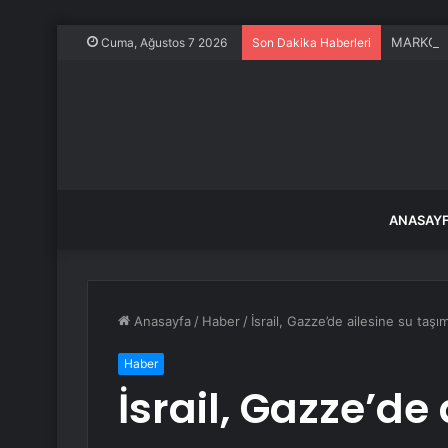
MARKON’u
Cuma, Ağustos 7 2026
Son Dakika Haberleri
ANASAY
Anasayfa
/
Haber
/
İsrail, Gazze’de ailesine su taş
Haber
İsrail, Gazze’de