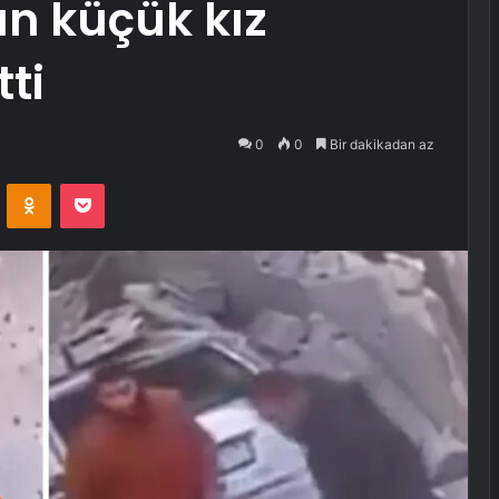
n küçük kız
ti
0
0
Bir dakikadan az
VKontakte
Odnoklassniki
Pocket