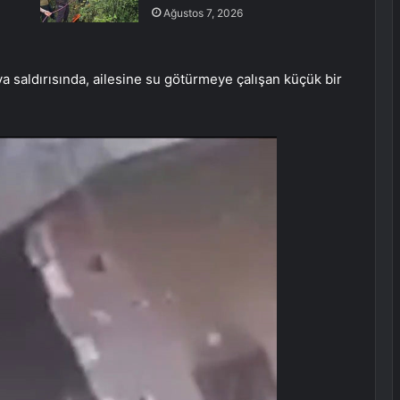
Ağustos 7, 2026
 saldırısında, ailesine su götürmeye çalışan küçük bir