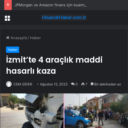
JPMorgan ve Amazon finans için kuantum araçları geliştirdi
Menü
Anasayfa
/
Haber
Haber
İzmit’te 4 araçlık maddi
hasarlı kaza
CEM GİDER
Ağustos 15, 2023
0
7
Bir dakikadan az