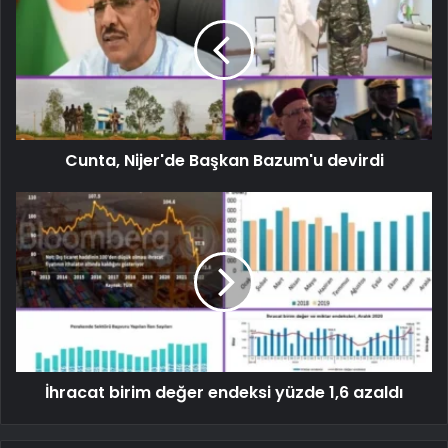
Cunta, Nijer'de Başkan Bazum'u devirdi
İhracat birim değer endeksi yüzde 1,6 azaldı