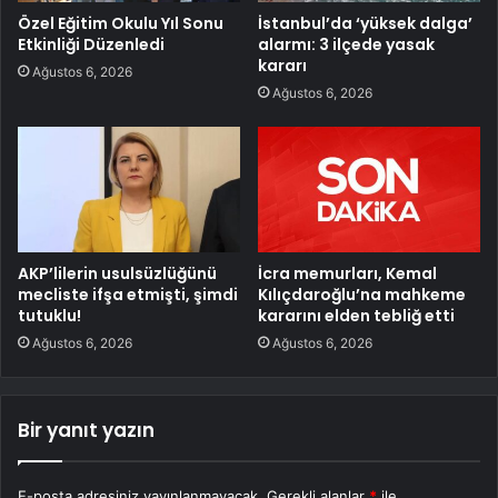
Özel Eğitim Okulu Yıl Sonu
İstanbul’da ‘yüksek dalga’
Etkinliği Düzenledi
alarmı: 3 ilçede yasak
kararı
Ağustos 6, 2026
Ağustos 6, 2026
AKP’lilerin usulsüzlüğünü
İcra memurları, Kemal
mecliste ifşa etmişti, şimdi
Kılıçdaroğlu’na mahkeme
tutuklu!
kararını elden tebliğ etti
Ağustos 6, 2026
Ağustos 6, 2026
Bir yanıt yazın
E-posta adresiniz yayınlanmayacak.
Gerekli alanlar
*
ile