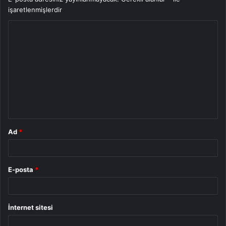
işaretlenmişlerdir
Y
o
r
u
m
*
Ad
*
E-posta
*
İnternet sitesi