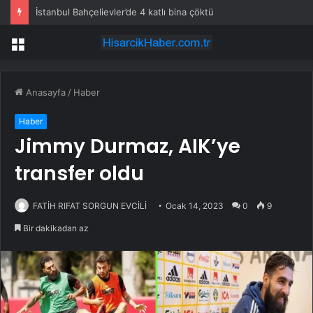
İstanbul Bahçelievler’de 4 katlı bina çöktü
Menü
Anasayfa
/
Haber
Haber
Jimmy Durmaz, AIK’ye
transfer oldu
FATİH RIFAT SORGUN EVCİLİ
Ocak 14, 2023
0
9
Bir dakikadan az