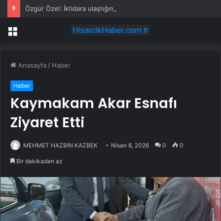
Özgür Özel: İktidara ulaştığımızda Alevilerden rızalık alacağımıza söz veriyorum!
Menü
Anasayfa
/
Haber
Haber
Kaymakam Akar Esnafı
Ziyaret Etti
MEHMET HAZBİN KAZBEK
Nisan 8, 2026
0
0
Bir dakikadan az