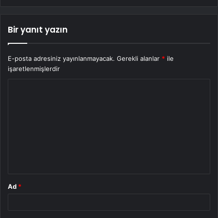
Bir yanıt yazın
E-posta adresiniz yayınlanmayacak.
Gerekli alanlar
*
ile
işaretlenmişlerdir
Y
o
r
u
m
*
Ad
*