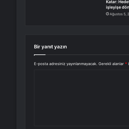
Katar: Hed
işleyişe dö
Ağustos 5, 
Bir yanıt yazın
E-posta adresiniz yayınlanmayacak.
Gerekli alanlar
*
i
Y
o
r
u
m
*