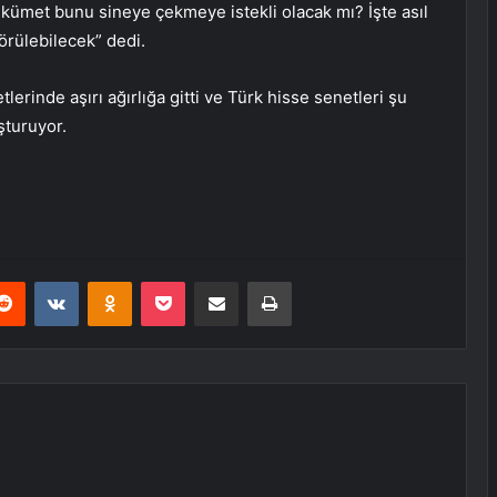
ümet bunu sineye çekmeye istekli olacak mı? İşte asıl
görülebilecek” dedi.
erinde aşırı ağırlığa gitti ve Türk hisse senetleri şu
şturuyor.
erest
Reddit
VKontakte
Odnoklassniki
Pocket
E-Posta ile paylaş
Yazdır