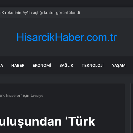
X roketinin Ay’da açtığı krater görüntülendi
FA
HABER
EKONOMI
SAĞLIK
TEKNOLOJI
YAŞAM
k hisseleri’ için tavsiye
ruluşundan ‘Türk