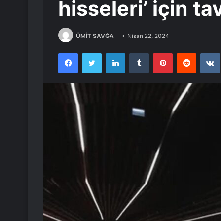
hisseleri’ için ta
ÜMİT SAVĞA
Nisan 22, 2024
Facebook
Twitter
LinkedIn
Tumblr
Pinterest
Reddit