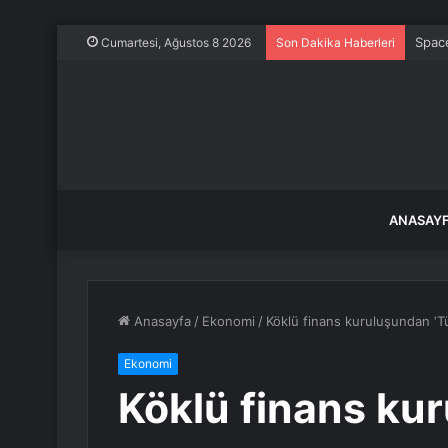
Space
Cumartesi, Ağustos 8 2026
Son Dakika Haberleri
ANASAY
Anasayfa
/
Ekonomi
/
Köklü finans kuruluşundan ‘Tür
Ekonomi
Köklü finans ku