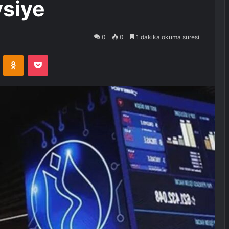
vsiye
0
0
1 dakika okuma süresi
VKontakte
Odnoklassniki
Pocket