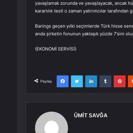
yavaşlamak zorunda ve yavaşlayacak, ancak hük
kararlılık testi o zaman yatırımcılar tarafından 
Barings geçen yılki seçimlerde Türk hisse senetl
anda şirketin fonunun yaklaşık yüzde 7’sini olu
(EKONOMİ SERVİSİ)
Facebook
Twitter
LinkedIn
Tumblr
Pint
Paylaş
ÜMİT SAVĞA