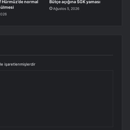
ef Hürmüz’de normal
Bütçe açığına SGK yaması
nülmesi
Ağustos 5, 2026
2026
le işaretlenmişlerdir