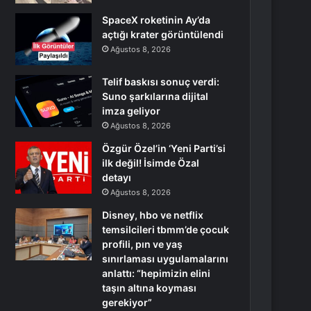
SpaceX roketinin Ay’da
açtığı krater görüntülendi
Ağustos 8, 2026
Telif baskısı sonuç verdi:
Suno şarkılarına dijital
imza geliyor
Ağustos 8, 2026
Özgür Özel’in ‘Yeni Parti’si
ilk değil! İsimde Özal
detayı
Ağustos 8, 2026
Disney, hbo ve netflix
temsilcileri tbmm’de çocuk
profili, pın ve yaş
sınırlaması uygulamalarını
anlattı: “hepimizin elini
taşın altına koyması
gerekiyor”