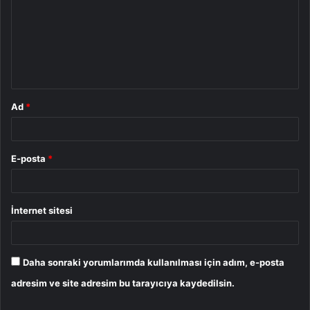
r
u
m
*
Ad
*
E-posta
*
İnternet sitesi
Daha sonraki yorumlarımda kullanılması için adım, e-posta
adresim ve site adresim bu tarayıcıya kaydedilsin.