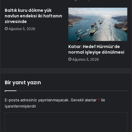
Baltık kuru dökme yük
navlun endeksi iki haftanın
zirvesinde
Ağustos 5, 2026
Katar: Hedef Hürmüz’de
normal işleyişe dönülmesi
Ağustos 5, 2026
Bir yanıt yazın
E-posta adresiniz yayınlanmayacak.
Gerekli alanlar
*
ile
işaretlenmişlerdir
Y
o