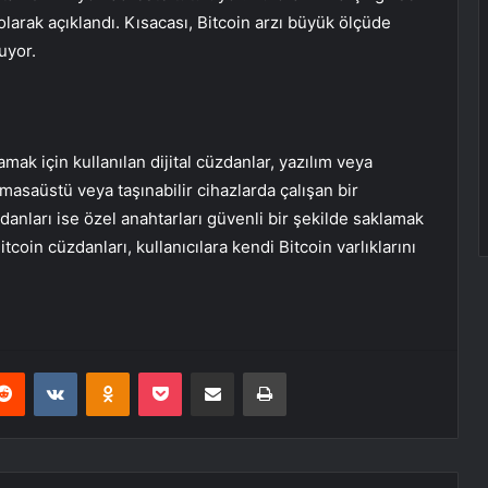
olarak açıklandı. Kısacası, Bitcoin arzı büyük ölçüde
luyor.
mak için kullanılan dijital cüzdanlar, yazılım veya
masaüstü veya taşınabilir cihazlarda çalışan bir
anları ise özel anahtarları güvenli bir şekilde saklamak
Bitcoin cüzdanları, kullanıcılara kendi Bitcoin varlıklarını
erest
Reddit
VKontakte
Odnoklassniki
Pocket
E-Posta ile paylaş
Yazdır