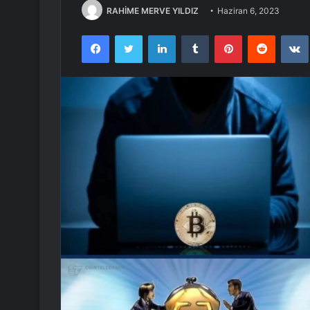
RAHİME MERVE YILDIZ
Haziran 6, 2023
Facebook
Twitter
LinkedIn
Tumblr
Pinterest
Reddit