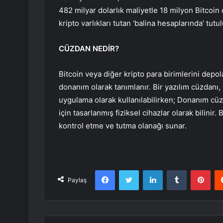
482 milyar dolarlık maliyetle 18 milyon Bitcoin 
kripto varlıkları tutan ‘balina hesaplarında’ tutu
CÜZDAN NEDİR?
Bitcoin veya diğer kripto para birimlerini depola
donanım olarak tanımlanır. Bir yazılım cüzdanı, 
uygulama olarak kullanılabilirken; Donanım cüzd
için tasarlanmış fiziksel cihazlar olarak bilinir. 
kontrol etme ve tutma olanağı sunar.
Facebook
Twitter
LinkedIn
Tumblr
Pint
Paylaş