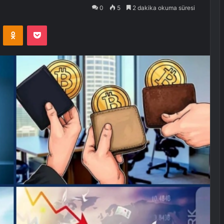
0
5
2 dakika okuma süresi
VKontakte
Odnoklassniki
Pocket