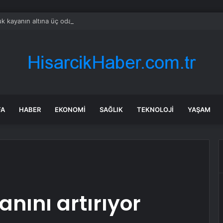
k kayanın altına üç odalı ev inşa etti
FA
HABER
EKONOMI
SAĞLIK
TEKNOLOJI
YAŞAM
anını artırıyor