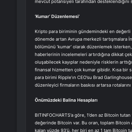
mevcut potansiyeli tarafından desteklendiğini 
‘Kumar’ Düzenlemesi’
Kripto para biriminin gündemindeki en değerli 
dönemde artan Avrupa merkezli tartışmalara İngil
bölümünü ‘kumar’ olarak düzenlemek isterken, 
haberlerinin incelemeleri artırdığına dikkat çe
oluşabilecek kayıplar nedeniyle risklerin arttığın
finansal hizmetten çok kumar gibidir. Kısa bir sü
para birimi Ripple’ın CEO’su Brad Garlinghous
düzenleyici firmaların baskısı artarsa ​​rotaların
Önümüzdeki Balina Hesapları
BITINFOCHARTS’a göre, 1’den az Bitcoin tutan y
değerinde Bitcoin var. Bu oran, toplam Bitcoin a
kalan yüzde 93’ü, her biri en az 1 tam Bitcoin tu