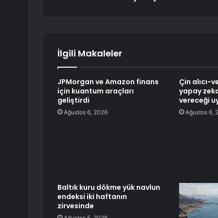
İlgili Makaleler
JPMorgan ve Amazon finans
Çin alıcı-v
için kuantum araçları
yapay zeka
geliştirdi
vereceği uy
Ağustos 6, 2026
Ağustos 6, 
Baltık kuru dökme yük navlun
endeksi iki haftanın
zirvesinde
Ağustos 5, 2026