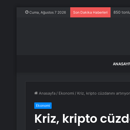
850 tonlu
Cuma, Ağustos 7 2026
Son Dakika Haberleri
ANASAY
Anasayfa
/
Ekonomi
/
Kriz, kripto cüzdanını artırıyor
Ekonomi
Kriz, kripto cüzd