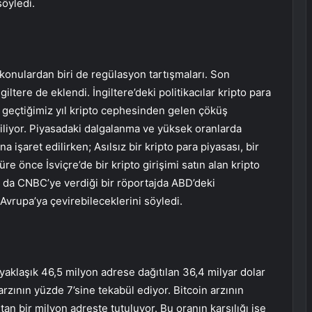
söyledi.
konulardan biri de regülasyon tartışmaları. Son
tere de eklendi. İngiltere’deki politikacılar kripto para
geçtiğimiz yıl kripto cephesinden gelen çöküş
kiliyor. Piyasadaki dalgalanma ve yüksek oranlarda
a işaret edilirken; Asılsız bir kripto para piyasası, bir
re önce İsviçre’de bir kripto girişimi satın alan kripto
e da CNBC’ye verdiği bir röportajda ABD’deki
ı Avrupa’ya çevirebileceklerini söyledi.
aklaşık 46,5 milyon adrese dağıtılan 36,4 milyar dolar
rzının yüzde 7’sine tekabül ediyor. Bitcoin arzının
tan bir milyon adreste tutuluyor. Bu oranın karşılığı ise