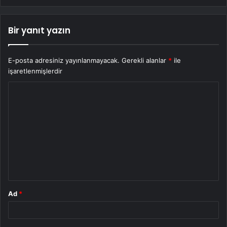
Bir yanıt yazın
E-posta adresiniz yayınlanmayacak.
Gerekli alanlar
*
ile
işaretlenmişlerdir
Y
o
r
u
m
*
Ad
*