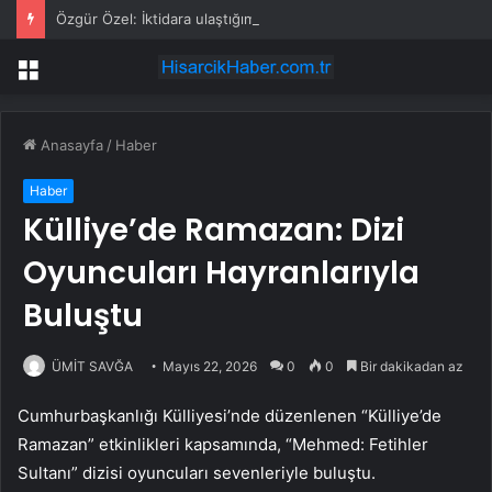
Özgür Özel: İktidara ulaştığımızda Alevilerden rızalık alacağımıza söz veriyorum!
Menü
Anasayfa
/
Haber
Haber
Külliye’de Ramazan: Dizi
Oyuncuları Hayranlarıyla
Buluştu
ÜMİT SAVĞA
Mayıs 22, 2026
0
0
Bir dakikadan az
Cumhurbaşkanlığı Külliyesi’nde düzenlenen “Külliye’de
Ramazan” etkinlikleri kapsamında, “Mehmed: Fetihler
Sultanı” dizisi oyuncuları sevenleriyle buluştu.