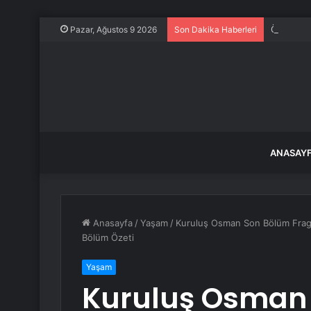
Özgür Öze
Pazar, Ağustos 9 2026
Son Dakika Haberleri
ANASAY
Anasayfa
/
Yaşam
/
Kuruluş Osman Son Bölüm Fragm
Bölüm Özeti
Yaşam
Kuruluş Osman