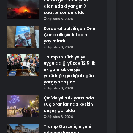
Hurda geri dönüşüm
alanındaki yangın 3
saatte söndürüldü
Ağustos 8, 2026
Serebral palsili şair Onur
Çanka ilk şiir kitabını
yayımladı
Ağustos 8, 2026
Trump’ın Türkiye’ye
uyguladığı yüzde 12,5’lik
ek gümrük vergisi
yürürlüğe girdiği ilk gün
yargıya taşındı
Ağustos 8, 2026
Çin’de yılın ilk yarısında
suç oranlarında keskin
düşüş görüldü
Ağustos 8, 2026
Trump Gazze için yeni
dönemi duyurdu