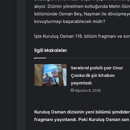
alıyor. Dizinin yönetmen koltuğunda Metin Güna
bölümünde Osman Bey, Nayman ile dövüşmeye 
kovuşturmayı başarabilecek midir?
İşte Kuruluş Osman 118. bölüm fragmanı ve so
İlgili Makaleler
Serebral palsili şair Onur
Çanka ilk şiir kitabını
yayımladı
Ağustos 8, 2026
Kuruluş Osman dizisinin yeni bölümü şimdide
fragmanı yayınlandı. Peki Kuruluş Osman son