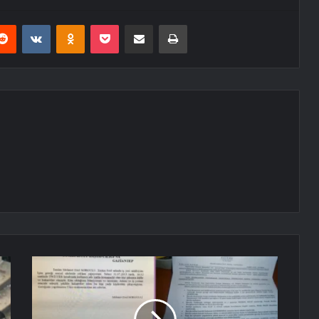
erest
Reddit
VKontakte
Odnoklassniki
Pocket
E-Posta ile paylaş
Yazdır