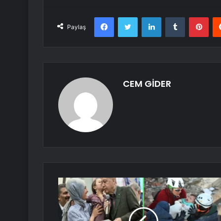
Facebook
Twitter
LinkedIn
Tumblr
Pint
Paylaş
CEM GİDER