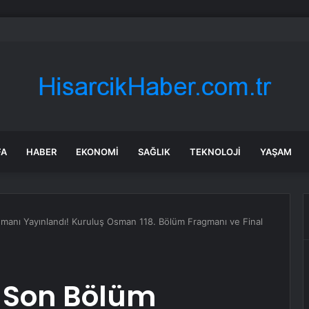
l: İktidara ulaştığımızda Alevilerden rızalık alacağımıza söz veriyorum!
FA
HABER
EKONOMI
SAĞLIK
TEKNOLOJI
YAŞAM
anı Yayınlandı! Kuruluş Osman 118. Bölüm Fragmanı ve Final
 Son Bölüm