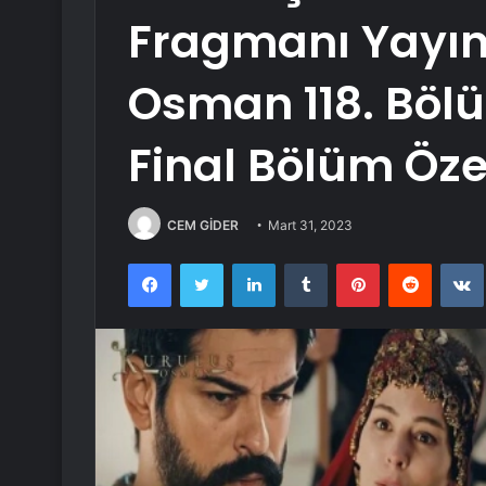
Fragmanı Yayın
Osman 118. Böl
Final Bölüm Öze
CEM GİDER
Mart 31, 2023
Facebook
Twitter
LinkedIn
Tumblr
Pinterest
Reddit