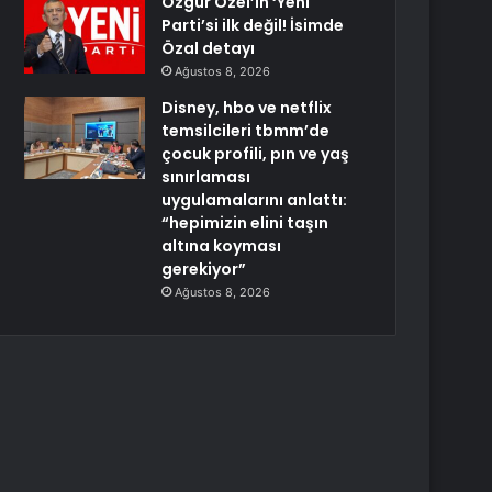
Özgür Özel’in ‘Yeni
Parti’si ilk değil! İsimde
Özal detayı
Ağustos 8, 2026
Disney, hbo ve netflix
temsilcileri tbmm’de
çocuk profili, pın ve yaş
sınırlaması
uygulamalarını anlattı:
“hepimizin elini taşın
altına koyması
gerekiyor”
Ağustos 8, 2026