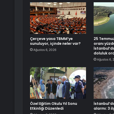
Çerçeve yasa TBMM’ye
25 Temmuz 
sunuluyor, içinde neler var?
oranı yüzd
İstanbul’d
Ağustos 6, 2026
doluluk ora
Ağustos 6, 
Özel Eğitim Okulu Yıl Sonu
İstanbul’d
Etkinliği Düzenledi
alarmı: 3 i