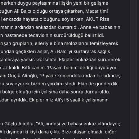
önerken duygu paylaşımına ilişkin yeni bir gelişme
ocuğun Ali Balcı olduğu ortaya çıkarken, Macar timi
imi enkazda hayatta olduğunu söylerken, AKUT Rize
lışmanın ardından enkazdan kurtarıldı. Anne ve babasının
 hastanede tedavisinin sürdürüldüğü belirtildi.
ışan grupların, elleriyle bina molozlarını temizleyerek
ndan geçtikleri anlar, Ali Balcı’yı kurtararak sağlık
e kameraya yansır. Görselde; Ekipler enkazdan sürünerek
k az kaldı. Bitti canım. ‘Paşam benim’ dediği duyuluyor.
anı Güçlü Alioğlu, “Piyade komandolarından bir arkadaş
nu söyleyerek bizden yardım istedi. Ekip de gönderdik.
eli bölge olduğu için çalışma daha sonra durduruldu.
an ayrıldık. Ekiplerimiz Ali’yi 5 saatlik çalışmanın
ten Güçlü Alioğlu, “Ali, annesi ve babası enkaz altındaydı;
li dışında iki kişi daha çıktı. Bize ulaşan olmadı. diğer