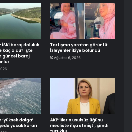
İSKİ baraj doluluk
Tartışma yaratan görüntü:
e kaç oldu? İşte
İzleyenler ikiye bölündü
a güncel baraj
Ağustos 6, 2026
nları
2026
a ‘yüksek dalga’
AKP’lilerin usulsüzlüğünü
lçede yasak kararı
mecliste ifşa etmişti, şimdi
tutuklu!