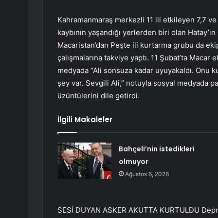
Kahramanmaraş merkezli 11 ili etkileyen 7,7 v
kaybının yaşandığı yerlerden biri olan Hatay’ın 
Macaristan’dan Peşte ili kurtarma grubu da ek
çalışmalarına takviye yaptı. 11 Şubat’ta Macar e
medyada “Ali sonsuza kadar uyuyakaldı. Onu kur
şey var. Sevgili Ali,” notuyla sosyal medyada 
üzüntülerini dile getirdi.
İlgili Makaleler
Bahçeli’nin istedikleri
olmuyor
Ağustos 6, 2026
SESİ DUYAN ASKER AKUTTA KURTULDU Deprem 