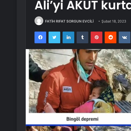
Ali’yi AKUT kurt
FATİH RIFAT SORGUN EVCİLİ
Şubat 18, 2023
Facebook
Twitter
LinkedIn
Tumblr
Pinterest
Reddit