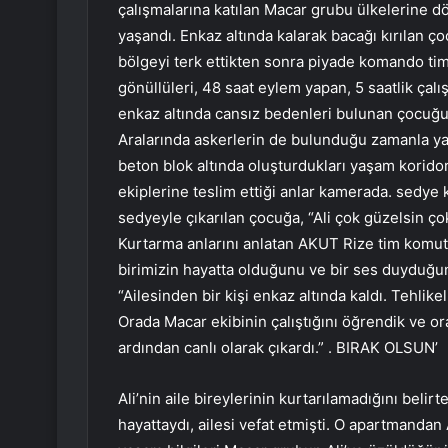
çalışmalarına katılan Macar grubu ülkelerine d
yaşandı. Enkaz altında kalarak bacağı kırılan ç
bölgeyi terk ettikten sonra piyade komando t
gönüllüleri, 48 saat eylem yapan, 5 saatlik ça
enkaz altında cansız bedenleri bulunan çocuğun
Aralarında askerlerin de bulunduğu zamanla yar
beton blok altında oluşturdukları yaşam koridoru
ekiplerine teslim ettiği anlar kamerada. sedy
sedyeyle çıkarılan çocuğa, “Ali çok güzelsin ço
Kurtarma anlarını anlatan AKUT Rize tim komut
birimizin hayatta olduğunu ve bir ses duyduğu
“Ailesinden bir kişi enkaz altında kaldı. Tehlik
Orada Macar ekibinin çalıştığını öğrendik ve orad
ardından canlı olarak çıkardı.” . BIRAK OLSUN’
Ali’nin aile bireylerinin kurtarılamadığını belir
hayattaydı, ailesi vefat etmişti. O apartmandan A