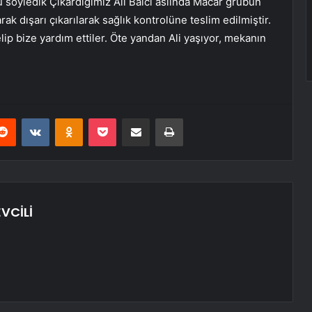
 söyledik Çıkardığımız Ali Balcı aslında Macar grubun
arak dışarı çıkarılarak sağlık kontrolüne teslim edilmiştir.
p bize yardım ettiler. Öte yandan Ali yaşıyor, mekanın
erest
Reddit
VKontakte
Odnoklassniki
Pocket
E-Posta ile paylaş
Yazdır
VCİLİ