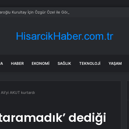
daroğlu Kurultay İçin Özgür Özel ile Görüştü
FA
HABER
EKONOMI
SAĞLIK
TEKNOLOJI
YAŞAM
 Ali’yi AKUT kurtardı
taramadık’ dediği