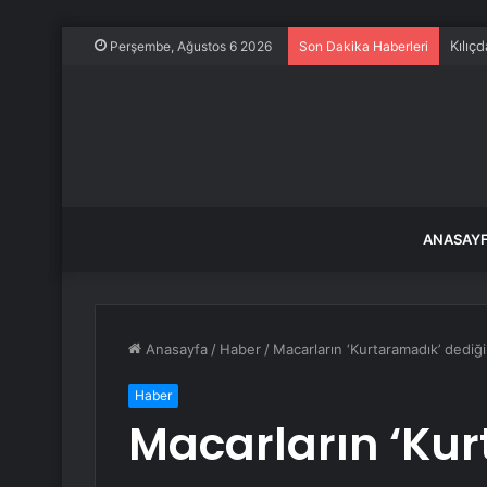
Kılıç
Perşembe, Ağustos 6 2026
Son Dakika Haberleri
ANASAY
Anasayfa
/
Haber
/
Macarların ‘Kurtaramadık’ dediği
Haber
Macarların ‘Kur