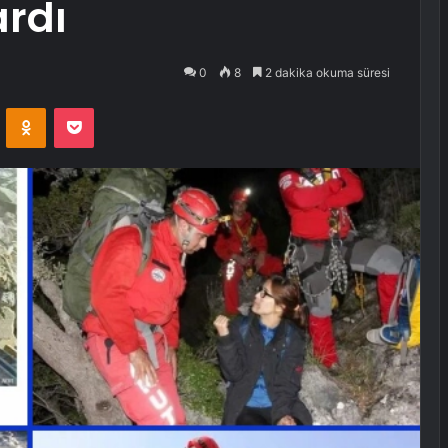
ardı
0
8
2 dakika okuma süresi
VKontakte
Odnoklassniki
Pocket