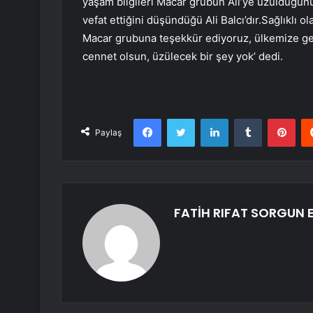
yaşam bilgileri Macar grubun Ali’ye üzüldüğünü
vefat ettiğini düşündüğü Ali Balcı’dır.Sağlıklı ol
Macar grubuna teşekkür ediyoruz, ülkemize geli
cennet olsun, üzülecek bir şey yok’ dedi.
Facebook
Twitter
LinkedIn
Tumblr
Pint
Paylaş
FATİH RIFAT SORGUN E