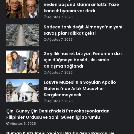
neden boşandıklarını anlattı: Taze
kana ihtiyacım var dedi
Ağustos 7, 2026
Sadece tank değil: Almanya’nın yeni
savaş planı dikkat çekti
Ağustos 7, 2026
25 yıllık hasret bitiyor: Fenomen dizi
için düğmeye basıldı, iki isimle
anlaşma sağlandı
Ağustos 7, 2026
Louvre Müzesi’nin Soyulan Apollo
Galerisi’nde Artık Mücevher
Sergilenmeyecek
Ağustos 7, 2026
Çin: Güney Çin Denizi’ndeki Provokasyonlardan
Filipinler Ordusu ve Sahil Güvenliği Sorumlu
Ağustos 6, 2026
Numan Kurtulmuş, Yeni Yol Grubu Grup Başkanı ve