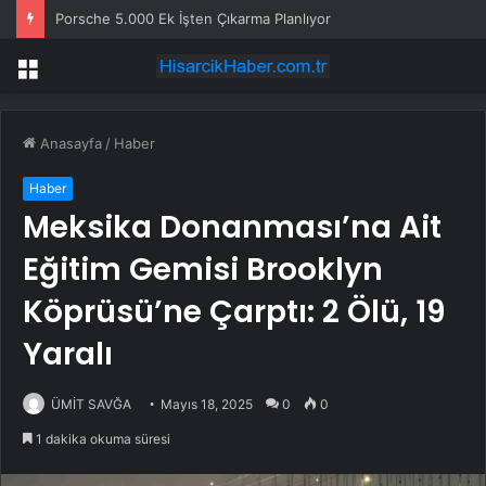
Porsche 5.000 Ek İşten Çıkarma Planlıyor
Menü
Anasayfa
/
Haber
Haber
Meksika Donanması’na Ait
Eğitim Gemisi Brooklyn
Köprüsü’ne Çarptı: 2 Ölü, 19
Yaralı
ÜMİT SAVĞA
Mayıs 18, 2025
0
0
1 dakika okuma süresi