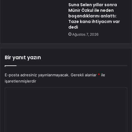
Suna Selen yıllar sonra
Münir Özkul ile neden
boşandıklarını anlattı:
Taze kana ihtiyacım var
dedi
Ağustos 7, 2026
Bir yanıt yazın
E-posta adresiniz yayınlanmayacak.
Gerekli alanlar
*
ile
işaretlenmişlerdir
Y
o
r
u
m