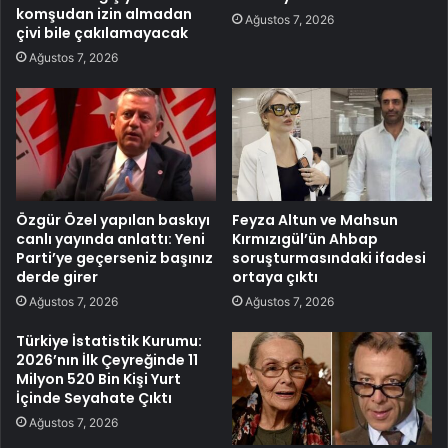
komşudan izin almadan
Ağustos 7, 2026
çivi bile çakılamayacak
Ağustos 7, 2026
Özgür Özel yapılan baskıyı
Feyza Altun ve Mahsun
canlı yayında anlattı: Yeni
Kırmızıgül’ün Ahbap
Parti’ye geçerseniz başınız
soruşturmasındaki ifadesi
derde girer
ortaya çıktı
Ağustos 7, 2026
Ağustos 7, 2026
Türkiye İstatistik Kurumu:
2026’nın İlk Çeyreğinde 11
Milyon 520 Bin Kişi Yurt
İçinde Seyahate Çıktı
Ağustos 7, 2026