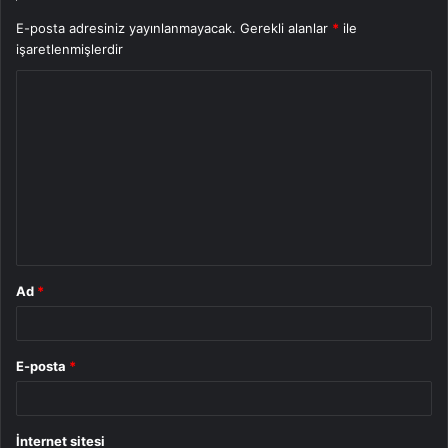
E-posta adresiniz yayınlanmayacak.
Gerekli alanlar
*
ile
işaretlenmişlerdir
Y
o
r
u
m
*
Ad
*
E-posta
*
İnternet sitesi