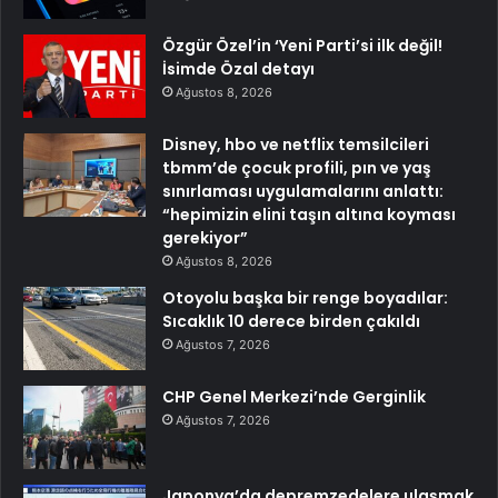
Özgür Özel’in ‘Yeni Parti’si ilk değil!
İsimde Özal detayı
Ağustos 8, 2026
Disney, hbo ve netflix temsilcileri
tbmm’de çocuk profili, pın ve yaş
sınırlaması uygulamalarını anlattı:
“hepimizin elini taşın altına koyması
gerekiyor”
Ağustos 8, 2026
Otoyolu başka bir renge boyadılar:
Sıcaklık 10 derece birden çakıldı
Ağustos 7, 2026
CHP Genel Merkezi’nde Gerginlik
Ağustos 7, 2026
Japonya’da depremzedelere ulaşmak