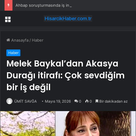
Ahbap soruşturmasında iş insanı Hüseyin Başaran’a tutuklama talebi
Menü
Anasayfa
/
Haber
Haber
Melek Baykal’dan Akasya
Durağı itirafı: Çok sevdiğim
bir iş değil
ÜMİT SAVĞA
Mayıs 19, 2026
0
0
Bir dakikadan az