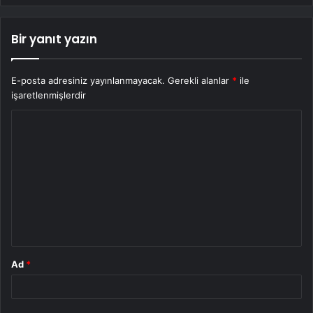
Bir yanıt yazın
E-posta adresiniz yayınlanmayacak.
Gerekli alanlar
*
ile
işaretlenmişlerdir
Y
o
r
u
m
*
Ad
*