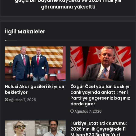
güçlü bir büyüme kaydetti ve 2024 mali yılı
görünümünü yükseltti
İlgili Makaleler
Hulusi Akar gazileri iki yıldır
Özgür Özel yapılan baskıyı
bekletiyor
canlı yayında anlattı: Yeni
Parti’ye geçerseniz başınız
Ağustos 7, 2026
derde girer
Ağustos 7, 2026
Türkiye İstatistik Kurumu:
2026’nın İlk Çeyreğinde 11
Milyon 520 Bin Kişi Yurt