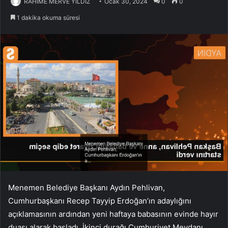
RAHİME MERVE YILDIZ
Ocak 30, 2024
0
0
1 dakika okuma süresi
Menemen Belediye Başkanı Aydın Pehlivan,
Cumhurbaşkanı Recep Tayyip Erdoğan’ın adaylığını
açıklamasının ardından yeni haftaya babasının evinde hayır
duası alarak başladı. İkinci durağı Cumhuriyet Meydanı