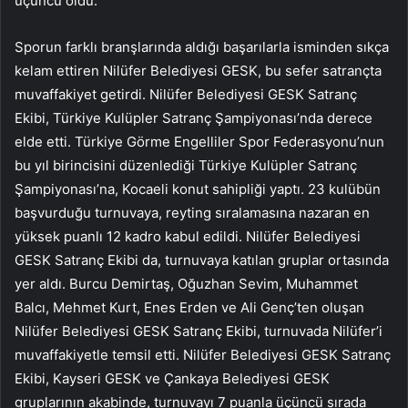
üçüncü oldu.
Sporun farklı branşlarında aldığı başarılarla isminden sıkça
kelam ettiren Nilüfer Belediyesi GESK, bu sefer satrançta
muvaffakiyet getirdi. Nilüfer Belediyesi GESK Satranç
Ekibi, Türkiye Kulüpler Satranç Şampiyonası’nda derece
elde etti. Türkiye Görme Engelliler Spor Federasyonu’nun
bu yıl birincisini düzenlediği Türkiye Kulüpler Satranç
Şampiyonası’na, Kocaeli konut sahipliği yaptı. 23 kulübün
başvurduğu turnuvaya, reyting sıralamasına nazaran en
yüksek puanlı 12 kadro kabul edildi. Nilüfer Belediyesi
GESK Satranç Ekibi da, turnuvaya katılan gruplar ortasında
yer aldı. Burcu Demirtaş, Oğuzhan Sevim, Muhammet
Balcı, Mehmet Kurt, Enes Erden ve Ali Genç’ten oluşan
Nilüfer Belediyesi GESK Satranç Ekibi, turnuvada Nilüfer’i
muvaffakiyetle temsil etti. Nilüfer Belediyesi GESK Satranç
Ekibi, Kayseri GESK ve Çankaya Belediyesi GESK
gruplarının akabinde, turnuvayı 7 puanla üçüncü sırada