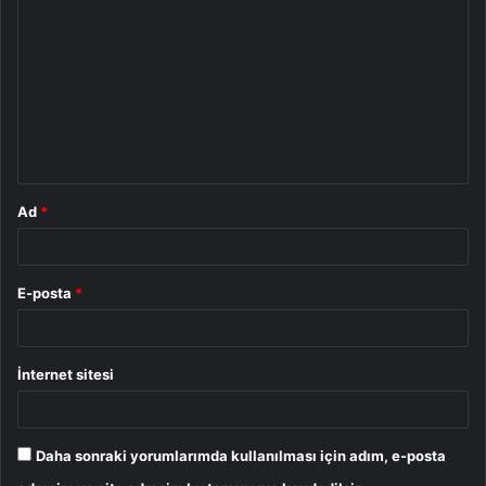
o
r
u
m
*
Ad
*
E-posta
*
İnternet sitesi
Daha sonraki yorumlarımda kullanılması için adım, e-posta