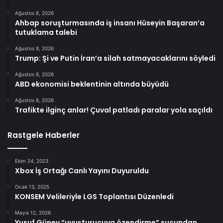
Ağustos 8, 2026
Ahbap soruşturmasında iş insanı Hüseyin Başaran’a
tutuklama talebi
Ağustos 8, 2026
Trump: Şi ve Putin İran’a silah satmayacaklarını söyledi
Ağustos 8, 2026
ABD ekonomisi beklentinin altında büyüdü
Ağustos 8, 2026
Trafikte ilginç anlar! Çuval patladı paralar yola saçıldı
Rastgele Haberler
Ekim 24, 2023
Xbox İş Ortağı Canlı Yayını Duyuruldu
Ocak 13, 2025
KONSEM Velileriyle LGS Toplantısı Düzenledi
Mayıs 12, 2026
Yusuf Güney “uyuşturucuya özendirme” suçundan