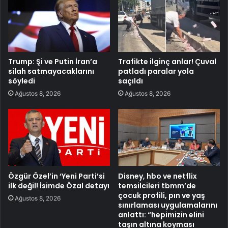
Trump: Şi ve Putin İran’a
Trafikte ilginç anlar! Çuval
silah satmayacaklarını
patladı paralar yola
söyledi
saçıldı
Ağustos 8, 2026
Ağustos 8, 2026
Özgür Özel’in ‘Yeni Parti’si
Disney, hbo ve netflix
ilk değil! İsimde Özal detayı
temsilcileri tbmm’de
çocuk profili, pın ve yaş
Ağustos 8, 2026
sınırlaması uygulamalarını
anlattı: “hepimizin elini
taşın altına koyması