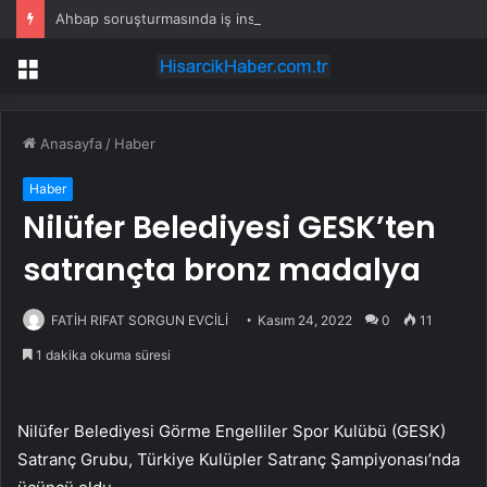
Ahbap soruşturmasında iş insanı Hüseyin Başaran’a tutuklama talebi
Menü
Anasayfa
/
Haber
Haber
Nilüfer Belediyesi GESK’ten
satrançta bronz madalya
FATİH RIFAT SORGUN EVCİLİ
Kasım 24, 2022
0
11
1 dakika okuma süresi
Nilüfer Belediyesi Görme Engelliler Spor Kulübü (GESK)
Satranç Grubu, Türkiye Kulüpler Satranç Şampiyonası’nda