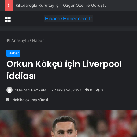
Kılıçdaroğlu Kurultay İçin Özgür Özel ile Görüştü
Menü
Anasayfa
/
Haber
Haber
Orkun Kökçü için Liverpool
iddiası
NURCAN BAYRAM
Mayıs 24, 2024
0
0
1 dakika okuma süresi