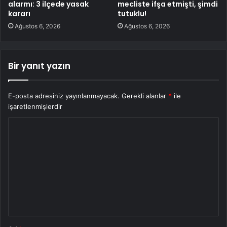
alarmı: 3 ilçede yasak
mecliste ifşa etmişti, şimdi
kararı
tutuklu!
Ağustos 6, 2026
Ağustos 6, 2026
Bir yanıt yazın
E-posta adresiniz yayınlanmayacak.
Gerekli alanlar
*
ile
işaretlenmişlerdir
Y
o
r
u
m
*