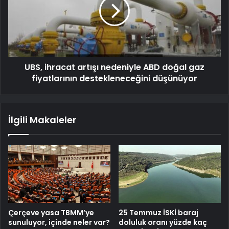
UBS, ihracat artışı nedeniyle ABD doğal gaz
fiyatlarının destekleneceğini düşünüyor
İlgili Makaleler
Çerçeve yasa TBMM’ye
25 Temmuz İSKİ baraj
sunuluyor, içinde neler var?
doluluk oranı yüzde kaç