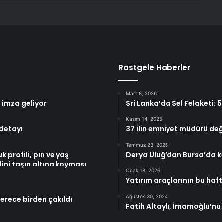
Rastgele Haberler
Mart 8, 2026
l imza geliyor
Sri Lanka’da Sel Felaketi: 
Kasım 14, 2025
 detayı
37 ilin emniyet müdürü değ
Temmuz 23, 2026
 profili, pın ve yaş
Derya Uluğ’dan Bursa’da k
lini taşın altına koyması
Ocak 18, 2026
Yatırım araçlarının bu haf
Ağustos 30, 2024
derece birden çakıldı
Fatih Altaylı, İmamoğlu’nu