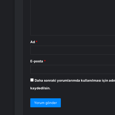
r
u
m
*
Ad
*
E-posta
*
Daha sonraki yorumlarımda kullanılması için adı
kaydedilsin.