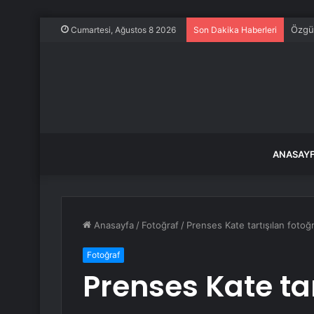
Özgür
Cumartesi, Ağustos 8 2026
Son Dakika Haberleri
ANASAY
Anasayfa
/
Fotoğraf
/
Prenses Kate tartışılan fotoğr
Fotoğraf
Prenses Kate tar