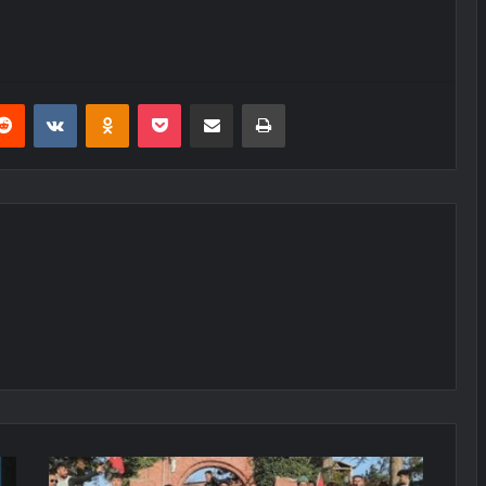
erest
Reddit
VKontakte
Odnoklassniki
Pocket
E-Posta ile paylaş
Yazdır