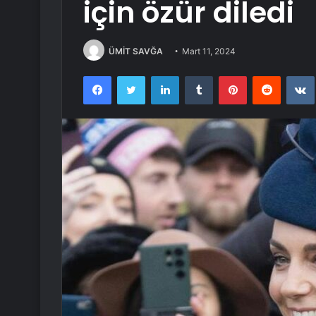
için özür diledi
ÜMİT SAVĞA
Mart 11, 2024
Facebook
Twitter
LinkedIn
Tumblr
Pinterest
Reddit