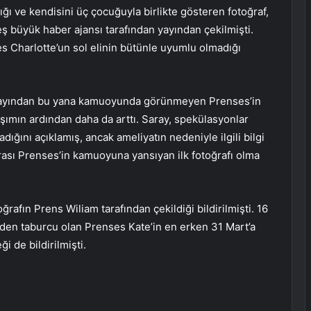
ığı ve kendisini üç çocuğuyla birlikte gösteren fotoğraf,
eş büyük haber ajansı tarafından yayından çekilmişti.
es Charlotte’un sol elinin bütünle uyumlu olmadığı
ık ayından bu yana kamuoyunda görünmeyen Prenses’in
aşımın ardından daha da arttı. Saray, spekülasyonlar
ığını açıklamış, ancak ameliyatın nedeniyle ilgili bilgi
rası Prenses’in kamuoyuna yansıyan ilk fotoğrafı olma
rafın Prens Wiliam tarafından çekildiği bildirilmişti. 16
eden taburcu olan Prenses Kate’in en erken 31 Mart’a
 de bildirilmişti.