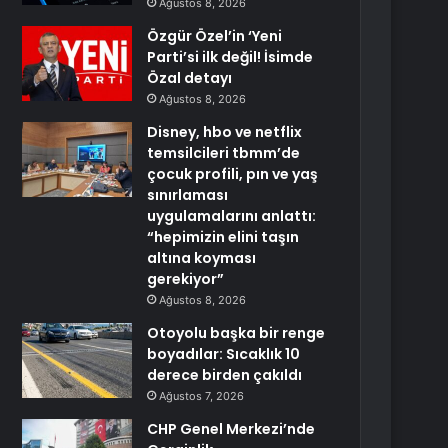
Ağustos 8, 2026
Özgür Özel’in ‘Yeni
Parti’si ilk değil! İsimde
Özal detayı
Ağustos 8, 2026
Disney, hbo ve netflix
temsilcileri tbmm’de
çocuk profili, pın ve yaş
sınırlaması
uygulamalarını anlattı:
“hepimizin elini taşın
altına koyması
gerekiyor”
Ağustos 8, 2026
Otoyolu başka bir renge
boyadılar: Sıcaklık 10
derece birden çakıldı
Ağustos 7, 2026
CHP Genel Merkezi’nde