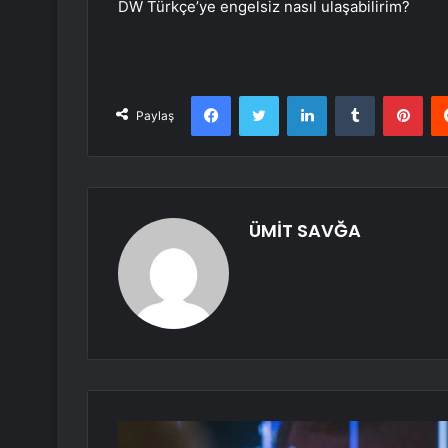
DW Türkçe’ye engelsiz nasıl ulaşabilirim?
Facebook
Twitter
LinkedIn
Tumblr
Pint
Paylaş
ÜMİT SAVĞA