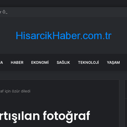
 Özel’in ‘Yeni Parti’si ilk değil! İsimde Özal detayı
FA
HABER
EKONOMI
SAĞLIK
TEKNOLOJI
YAŞAM
af için özür diledi
tışılan fotoğraf