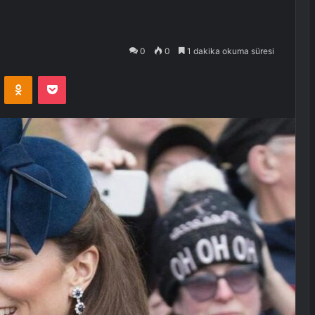
0
0
1 dakika okuma süresi
VKontakte
Odnoklassniki
Pocket