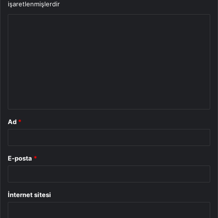
işaretlenmişlerdir
Y
o
r
u
m
*
Ad
*
E-posta
*
İnternet sitesi