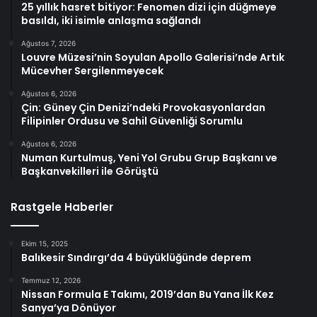
25 yıllık hasret bitiyor: Fenomen dizi için düğmeye
basıldı, iki isimle anlaşma sağlandı
Ağustos 7, 2026
Louvre Müzesi’nin Soyulan Apollo Galerisi’nde Artık
Mücevher Sergilenmeyecek
Ağustos 6, 2026
Çin: Güney Çin Denizi’ndeki Provokasyonlardan
Filipinler Ordusu ve Sahil Güvenliği Sorumlu
Ağustos 6, 2026
Numan Kurtulmuş, Yeni Yol Grubu Grup Başkanı ve
Başkanvekilleri ile Görüştü
Rastgele Haberler
Ekim 15, 2025
Balıkesir Sındırgı’da 4 büyüklüğünde deprem
Temmuz 12, 2026
Nissan Formula E Takımı, 2019’dan Bu Yana İlk Kez
Sanya’ya Dönüyor