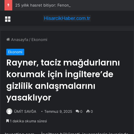
25 yıllık hasret bitiyor: Fenomen dizi için düğmeye basıldı, iki isimle anlaşma sağlandı
Menü
Anasayfa
/
Ekonomi
Ekonomi
Rayner, taciz mağdurlarını
korumak için İngiltere’de
gizlilik anlaşmalarını
yasaklıyor
ÜMİT SAVĞA
Temmuz 9, 2025
0
0
1 dakika okuma süresi