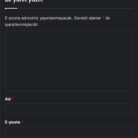
E-posta adresiniz yayınlanmayacak.
Gerekli alanlar
*
ile
işaretlenmişlerdir
Y
o
r
u
m
*
Ad
*
E-posta
*